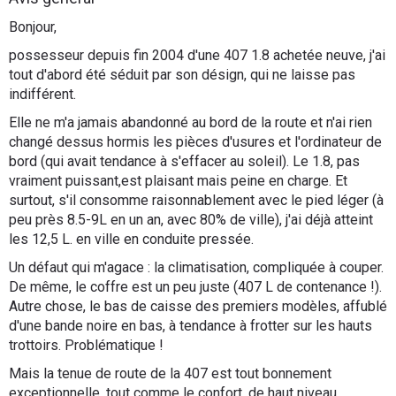
Flottes
Bonjour,
Auto
possesseur depuis fin 2004 d'une 407 1.8 achetée neuve, j'ai
tout d'abord été séduit par son désign, qui ne laisse pas
Services
indifférent.
Elle ne m'a jamais abandonné au bord de la route et n'ai rien
Forum
changé dessus hormis les pièces d'usures et l'ordinateur de
bord (qui avait tendance à s'effacer au soleil). Le 1.8, pas
Moto
vraiment puissant,est plaisant mais peine en charge. Et
surtout, s'il consomme raisonnablement avec le pied léger (à
peu près 8.5-9L en un an, avec 80% de ville), j'ai déjà atteint
Marques
les 12,5 L. en ville en conduite pressée.
Un défaut qui m'agace : la climatisation, compliquée à couper.
De même, le coffre est un peu juste (407 L de contenance !).
Autre chose, le bas de caisse des premiers modèles, affublé
d'une bande noire en bas, à tendance à frotter sur les hauts
trottoirs. Problématique !
Mais la tenue de route de la 407 est tout bonnement
exceptionnelle, tout comme le confort, de haut niveau.