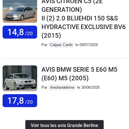
AVIS CITROEN C5 (2E
GENERATION)
II (2) 2.0 BLUEHDI 150 S&S
HYDRACTIVE EXCLUSIVE BV6
14,8
/20
(2015)
Par
Calpas Cardri
le 09/07/2026
AVIS BMW SERIE 5 E60 M5
(E60) M5
(2005)
Par
theofandebmw
le 30/06/2026
17,8
/20
Voir tous les avis Grande Berline