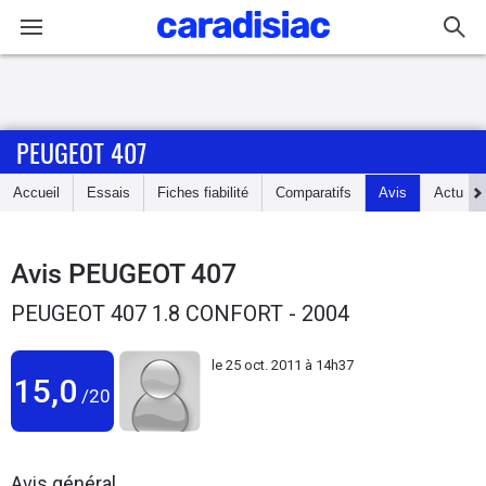
Connexion / Inscription
PEUGEOT 407
Accueil
Accueil
Essais
Fiches fiabilité
Comparatifs
Avis
Actu
Actu
Essais
Avis
PEUGEOT 407
PEUGEOT 407 1.8 CONFORT - 2004
Guide
d'achat
le
25 oct. 2011 à 14h37
15,0
/20
Electriques
Utilitaires
Avis général