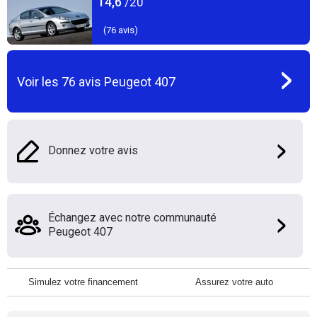
14,6
/20
(
76
avis)
Voir les
76
avis
Peugeot 407
Donnez votre avis
Échangez avec notre communauté
Peugeot 407
Simulez votre financement
Assurez votre auto