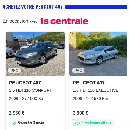
ACHETEZ VOTRE PEUGEOT 407
En occasion
avec
PRO
PRO
PEUGEOT 407
PEUGEOT 407
1.6 HDI 110 CONFORT
1.6 HDI 110 EXECUTIVE
2006
277 500 Km
Manuelle
Diesel
2006
162 520 Km
Manuelle
2 950 €
3 690 €
Garantie 3 mois
Très bonne affaire