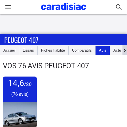
Connexion / Inscription
PEUGEOT 407
Accueil
Accueil
Essais
Fiches fiabilité
Comparatifs
Avis
Actu
Actu
VOS
76
AVIS
PEUGEOT 407
Essais
14,6
Guide
/20
d'achat
(76 avis)
Electriques
Utilitaires