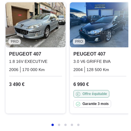
PRO
PRO
PEUGEOT 407
PEUGEOT 407
1.8 16V EXECUTIVE
3.0 V6 GRIFFE BVA
2006
170 000 Km
Manuelle
Essence
2004
128 500 Km
Automati
3 490 €
6 990 €
Offre équitable
Garantie 3 mois