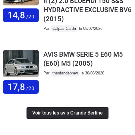
II (2) 2.0 BLUEHDI 150 S&S
HYDRACTIVE EXCLUSIVE BV6
14,8
/20
(2015)
Par
Calpas Cardri
le 09/07/2026
AVIS BMW SERIE 5 E60 M5
(E60) M5
(2005)
Par
theofandebmw
le 30/06/2026
17,8
/20
Voir tous les avis Grande Berline