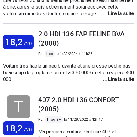
Elle va avoir 20 ans là semaine prochaine, niveau fiabilité rien
à dire, après je suis extrêmement soigneux avec cette
voiture au moindres doutes sur une pièce,je là fait changé,
elle est vidangé tout les 12500 km et tout les filtres changer.
Après quelques petites modifications comme le stage 1 et
2.0 HDI 136 FAP FELINE BVA
sont turbo hybrides, j'avoue quel est devenu très agréable à
18,2
conduire.. ça manquait un peu de puissance, aujourd'hui je là
(2008)
/20
trouve vraiment génial. Le montage de frein brembo AV et AR
lui ont donné un peu plus de mordant au freinage, mais c'est
Par
Lec
le
1/23/2024 à 11h26
pas la folie non plus Le confort est digne des voitures
Voiture très fiable un peu bruyante et une grosse pêche pas
française de cette époque dans sont ensemble haut de
beaucoup de proplème on est a 370 000km et on espère 400
gamme, la boîte de vitesse est vraiment génial, très agréable
000
à utilisation, le moteur avec ces modifications stage 1 et
turbo hybrides filtre à air sport green, lui donne un plus de
puissance et de couples. La consommation a diminué aussi
407 2.0 HDI 136 CONFORT
5,2litres sur près de 10000 km.
(2005)
Par
Théo SV
le
11/29/2022 à 12h17
18,2
/20
Ma première voiture était une 407 et