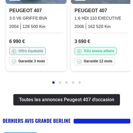
PEUGEOT 407
PEUGEOT 407
3.0 V6 GRIFFE BVA
1.6 HDI 110 EXECUTIVE
2004
128 500 Km
Automatique
2006
Essence
162 520 Km
Manuelle
6 990 €
3 690 €
Offre équitable
Très bonne affaire
Garantie 3 mois
Garantie 12 mois
Toutes les annonces Peugeot 407 d'occasion
DERNIERS AVIS GRANDE BERLINE