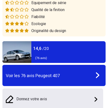
Equipement de série
Qualité de la finition
Fiabilité
Ecologie
Originalité du design
14,6
/20
(
76
avis)
Voir les
76
avis
Peugeot 407
Donnez votre avis