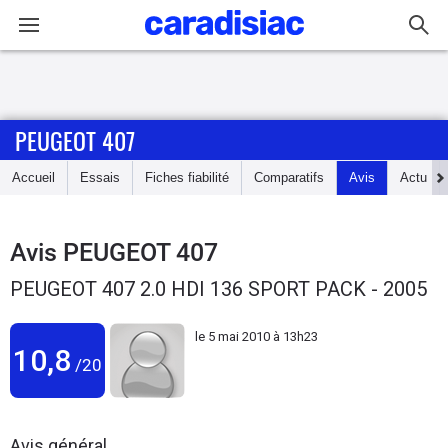
Connexion / Inscription
PEUGEOT 407
Accueil
Accueil
Essais
Fiches fiabilité
Comparatifs
Avis
Actu
Actu
Essais
Avis
PEUGEOT 407
PEUGEOT 407 2.0 HDI 136 SPORT PACK - 2005
Guide
d'achat
le
5 mai 2010 à 13h23
10,8
/20
Electriques
Utilitaires
Avis général