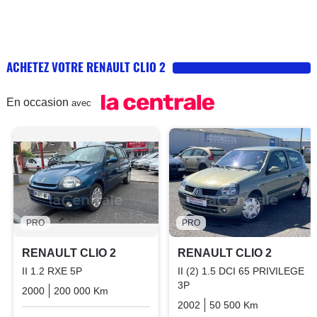
ACHETEZ VOTRE RENAULT CLIO 2
En occasion
avec
PRO
PRO
RENAULT CLIO 2
RENAULT CLIO 2
II 1.2 RXE 5P
II (2) 1.5 DCI 65 PRIVILEGE
3P
2000
200 000 Km
Manuelle
Essence
2002
50 500 Km
Manuelle