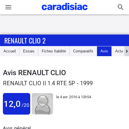
Connexion / Inscription
RENAULT CLIO 2
Accueil
Accueil
Essais
Fiches fiabilité
Comparatifs
Avis
Actu
Actu
Essais
Avis
RENAULT CLIO
RENAULT CLIO II 1.4 RTE 5P - 1999
Guide
d'achat
le
4 avr. 2016 à 13h54
12,0
/20
Electriques
Utilitaires
Avis général