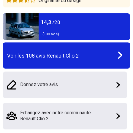
Originalité du design
14,3
/20
(
108
avis)
Voir les
108
avis
Renault Clio 2
Donnez votre avis
Échangez avec notre communauté
Renault Clio 2