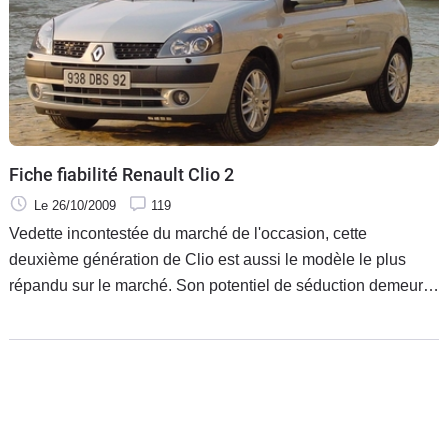
Flottes
Auto
Services
Forum
Fiche fiabilité Renault Clio 2
Moto
Le 26/10/2009
119
Vedette incontestée du marché de l'occasion, cette
Marques
deuxième génération de Clio est aussi le modèle le plus
répandu sur le marché. Son potentiel de séduction demeure
élevé et sa cote se tient bien, autant de faits qui ne facilitent
pas les négociations pour les acheteurs. Au demeurant,
cette petite voiture a été fort bien pensée et s'avère
incontestablement la meilleure de sa classe pour sa durée
de commercialisation. Et elle est également très bien placée
dans un domaine qui n'a pas toujours été favorable pour les