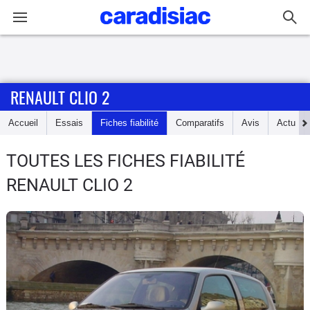
Connexion / Inscription
RENAULT CLIO 2
Accueil
Accueil
Essais
Fiches fiabilité
Comparatifs
Avis
Actu
Actu
TOUTES LES FICHES FIABILITÉ
Essais
RENAULT CLIO 2
Guide
d'achat
Electriques
Utilitaires