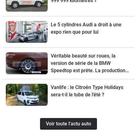
999 999 kilomètres ?
Le 5 cylindres Audi a droit à une
expo rien que pour lui
Véritable beauté sur roues, la
version de série de la BMW
Speedtop est prête. La production
de ce break de chasse sera limitée à
70 exemplaires.
Vanlife : le Citroën Type Holidays
sera-t-il le tube de l’été ?
Voir toute l'actu auto