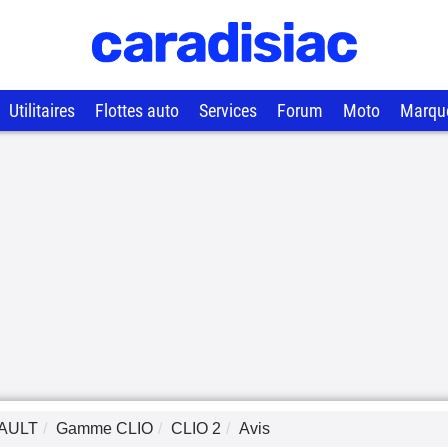
Utilitaires
Flottes auto
Services
Forum
Moto
Marqu
AULT
Gamme
CLIO
CLIO 2
Avis