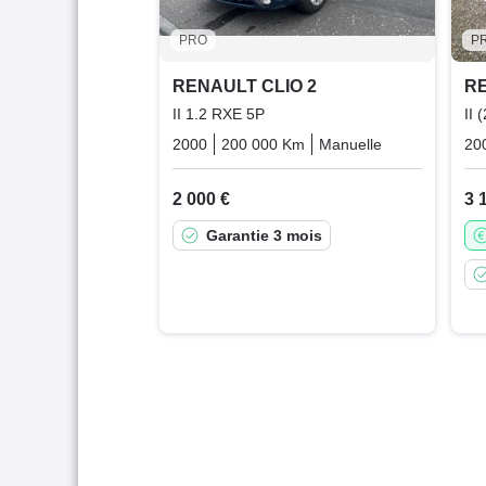
PRO
P
RENAULT CLIO 2
RE
II 1.2 RXE 5P
II
2000
200 000 Km
Manuelle
Essence
20
2 000 €
3 
Garantie 3 mois