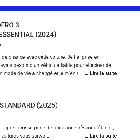
DERO 3
0 ESSENTIAL
(2024)
6
de chance avec cette voiture. Je l’ai prise en
j’avais besoin d’un véhicule fiable pour effectuer de
on mode de vie a changé et je m’en sers très peu.
 remplacer, à la fin de la location, par une sandero
5 ch, plus adaptée à mon usage
 depuis quelque temps, les problèmes s’enchaînent,
5 STANDARD
(2025)
 confiance pour partir en vacances avec elle, alors
principal usage.Tout d’abord, un point qui n’est pas
: les stations GPL autour de chez moi sont en panne
tagne , grosse perte de puissance très inquiétante ,
uis février-mars. Il faut surveiller les
 voitures vous suivant.
 comme j’utilise peu la voiture, il est difficile de