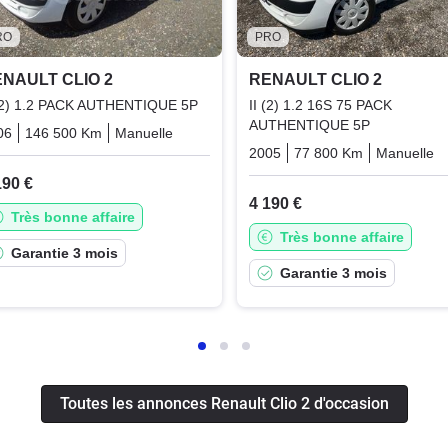
RO
PRO
NAULT CLIO 2
RENAULT CLIO 2
 (2) 1.2 PACK AUTHENTIQUE 5P
II (2) 1.2 16S 75 PACK
AUTHENTIQUE 5P
06
146 500 Km
Manuelle
Essence
2005
77 800 Km
Manuelle
190 €
4 190 €
Très bonne affaire
Très bonne affaire
Garantie 3 mois
Garantie 3 mois
Toutes les annonces Renault Clio 2 d'occasion