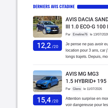
DERNIERS AVIS CITADINE
AVIS DACIA SAN
III 1.0 ECO-G 10
Par
Emeline76
le 13/07/202
12,2
Je pense ne pas avoir eu 
/20
location pour 3 ans, car 
longs trajets. Depuis, m
J’envisageais même de la
récente d’occasion de 6
AVIS MG MG3
actuel.Malheureusement,
1.5 HYBRID+ 19
au point que je n’ai plus
que c’est désormais son 
Par
Glens
le 11/07/2026
directement lié à Dacia 
15,4
Attention surprise en mon
ou en rupture de stock dep
/20
voir dangereuse pour les
réapprovisionnements, mais