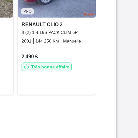
Bonne affai
PRO
Garantie 6
RENAULT CLIO 2
II (2) 1.4 16S PACK CLIM 5P
2001
144 250 Km
Manuelle
Essence
Essence
2 490 €
Très bonne affaire