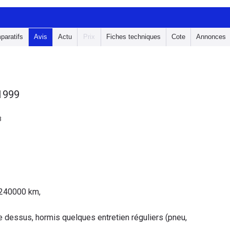
paratifs
Avis
Actu
Prix
Fiches techniques
Cote
Annonces
 1999
3
 240000 km,
ose dessus, hormis quelques entretien réguliers (pneu,