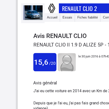
RENAULT CLIO 2
Accueil
Essais
Fiches fiabilité
Com
Avis
RENAULT CLIO
RENAULT CLIO II 1.9 D ALIZE 5P -
le
30 juin 2016 à 07h4
15,6
/20
Avis général
J'ai eu cette voiture en 2014 avec un Km de
Depuis que je l'ai eu, j'ai pas fais grand ch
vidange)