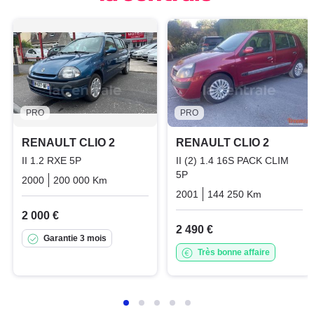
PRO
PRO
RENAULT CLIO 2
RENAULT CLIO 2
II 1.2 RXE 5P
II (2) 1.4 16S PACK CLIM
5P
2000
200 000 Km
Manuelle
Essence
2001
144 250 Km
Manuelle
2 000 €
2 490 €
Garantie 3 mois
Très bonne affaire