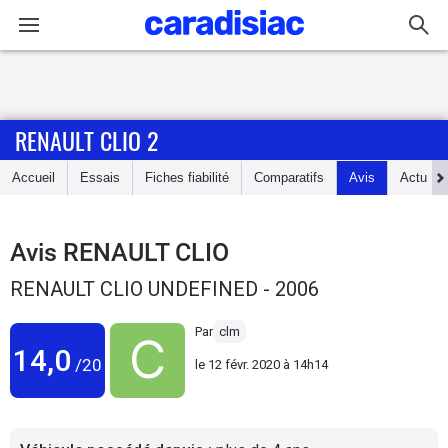
Connexion / Inscription
RENAULT CLIO 2
Accueil
Accueil
Essais
Fiches fiabilité
Comparatifs
Avis
Actu
Actu
Essais
Avis
RENAULT CLIO
RENAULT CLIO UNDEFINED - 2006
Guide
d'achat
Par
clm
14,0
/20
le
12 févr. 2020 à 14h14
Electriques
Utilitaires