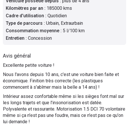
Véhicule possédé depuis
:
plus de 4 ans
Flottes
Kilomètres par an
:
185000 kms
Auto
Cadre d'utilisation
:
Quotidien
Type de parcours
:
Urbain, Extraurbain
Services
Consommation moyenne
:
5 l/100 km
Entretien
:
Concession
Forum
Avis général
Moto
Excellente petite voiture !
Marques
Nous l'avons depuis 10 ans, c'est une voiture bien faite et
économique. Finition très correcte (les plastiques
commencent à s'abîmer mais la belle a 14 ans) !
Intérieur assez confortable même si les sièges font mal sur
les longs trajets et que l'insonorisation est datée.
Polyvalente et rassurante. Motorisation 1.5 DCI 70 volontaire
même si ça n'est pas une foudre, mais ce n'est pas ce qu'on
lui demande !