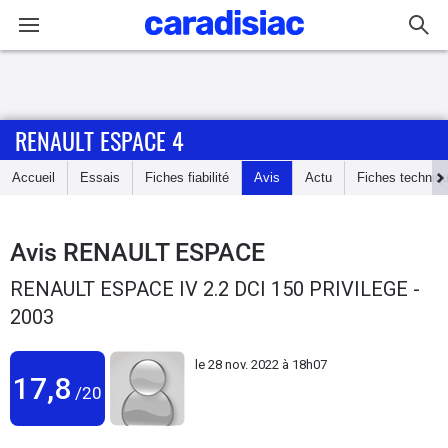
Connexion / Inscription
RENAULT ESPACE 4
Accueil
Accueil
Essais
Fiches fiabilité
Avis
Actu
Fiches techniq
Actu
Essais
Avis
RENAULT ESPACE
RENAULT ESPACE IV 2.2 DCI 150 PRIVILEGE -
Guide
2003
d'achat
le
28 nov. 2022 à 18h07
Electriques
17,8
/20
Utilitaires