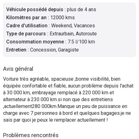
Flottes
Véhicule possédé depuis
:
plus de 4 ans
Auto
Kilomètres par an
:
12000 kms
Cadre d'utilisation
:
Weekend, Vacances
Services
Type de parcours
:
Extraurbain, Autoroute
Consommation moyenne
:
7.5 l/100 km
Forum
Entretien
:
Concession, Garagiste
Moto
Avis général
Marques
Voiture très agréable, spacieuse ,bonne visibilité, bien
équipée confortable et fiable, aucun problème depuis l'achat
à 30 000 km, embrayage remplacé à 220 000 km et
alternateur à 230 000 km.si non que des entretiens
,actuellement280 000km.Manque un peu de puissance en
charge avec 7 personnes à bord et quelques bagages.je ne
sais par quoi je peux le remplacer actuellement !
Problèmes rencontrés