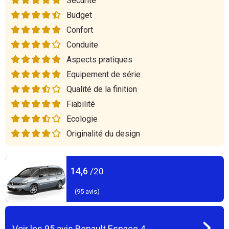
Sécurité
Budget
Confort
Conduite
Aspects pratiques
Equipement de série
Qualité de la finition
Fiabilité
Ecologie
Originalité du design
14,6
/20
(
95
avis)
Voir les
95
avis
Renault Espace 4