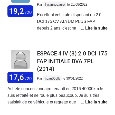
en charge avec 7 personnes à bord et
Par
Tyrannosaure
le 23/08/2022
quelques bagages.je ne sais par quoi
19,2
/20
Excellent véhicule disposant du 2.0
je peux le remplacer actuellement !
DCI 175 CV ALYUM PLUS FAP
depuis 2 ans, c'est mon vaisseau
spatial, mon père a le même mais en
Tech RUN 175 depuis la naissance de
ma sœur. J'ai toujours été conquis par
ESPACE 4 IV (3) 2.0 DCI 175
ce véhicule vraiment spacieux,
FAP INITIALE BVA 7PL
toujours dans l'aire du jour et super
(2014)
épurée. Des performances vraiment
plaisantes avec un beau son de Turbo
17,6
/20
Par
§pau065Ib
le 30/01/2022
qu'on entend bien avec
l'ouverture/fermeture de la géométrie,
Acheté concessionnaire renault en 2016 40000kmJe
coupleux qui ne demande qu'à
suis retraité et ne roule plus beaucoup. Je suis très
appuyer. On en voudrait presque plus
satisfait de ce véhicule et regrette que la carrosserie du
de la puissance dessus des
modèle 2015 n’a plus du tout la même hauteur que le
fois.Climatisation un peu énergivore