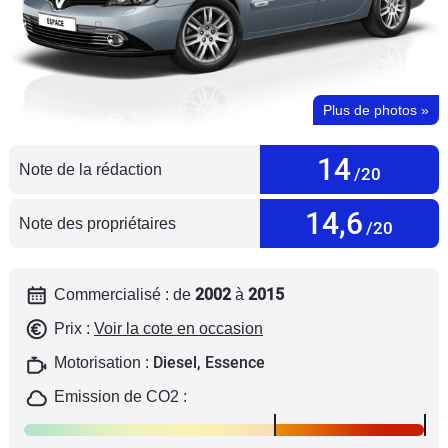
Flottes
Auto
Services
Plus de photos
»
Forum
14
Note de la rédaction
/20
Moto
14,6
Note des propriétaires
/20
Marques
2002
2015
Commercialisé : de
à
Prix :
Voir la cote en occasion
Diesel, Essence
Motorisation :
Emission de CO2 :