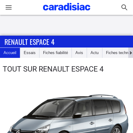
Connexion / Inscription
RENAULT ESPACE 4
Accueil
Accueil
Essais
Fiches fiabilité
Avis
Actu
Fiches techniq
Actu
TOUT SUR RENAULT ESPACE 4
Essais
Guide
d'achat
Electriques
Utilitaires