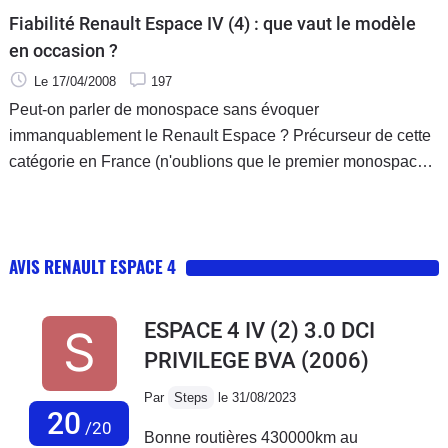
Fiabilité Renault Espace IV (4) : que vaut le modèle
en occasion ?
Le 17/04/2008
197
Peut-on parler de monospace sans évoquer
immanquablement le Renault Espace ? Précurseur de cette
catégorie en France (n'oublions que le premier monospace
fut le Chrysler Voyager outre-atlantique, en 1983…), sa
première génération fit son apparition en 1984. Après 24
années, il reste LA référence en France, même si la
AVIS RENAULT ESPACE 4
concurrence s'est faite de plus en plus féroce. La quatrième
génération a soigné son style, sa tenue et son confort, mais
malheureusement, de nombreux problèmes de fiabilité sont
ESPACE 4 IV (2) 3.0 DCI
venus ternir le tableau. Explications.
PRIVILEGE BVA
(2006)
Par
Steps
le 31/08/2023
20
/20
Bonne routières 430000km au