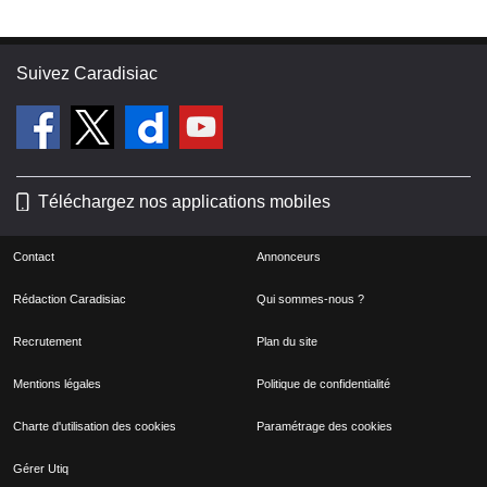
bête pas moyen de faire descendre la
roue au sol avec le câble.Durites de
fap qui se perce à cause de la chaleur
Suivez Caradisiac
du fap dans le temps ou rongeur... Ca
coute un vrai bras chez
Renault.Electrovanne Turbo qui m'a
lâché.Voila, je vais m'en prendre un
Téléchargez nos applications mobiles
deuxième en 3.5 V6. Je ne peux que
recommander ce monospace.
Contact
Annonceurs
Rédaction Caradisiac
Qui sommes-nous ?
Recrutement
Plan du site
Mentions légales
Politique de confidentialité
Charte d'utilisation des cookies
Paramétrage des cookies
Gérer Utiq