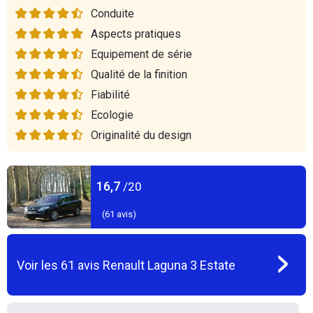
Conduite
Aspects pratiques
Equipement de série
Qualité de la finition
Fiabilité
Ecologie
Originalité du design
16,7
/20
(
61
avis)
Voir les
61
avis
Renault Laguna 3 Estate