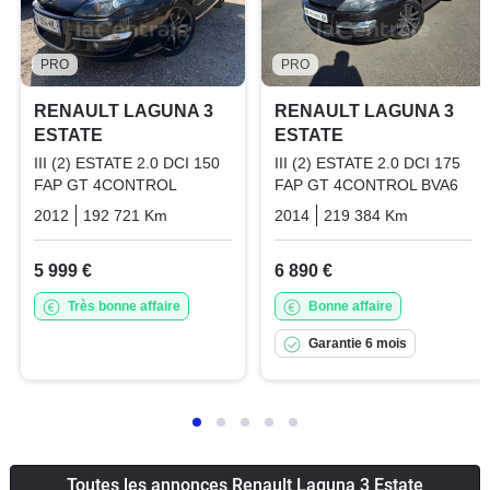
PRO
PRO
RENAULT LAGUNA 3
RENAULT LAGUNA 3
ESTATE
ESTATE
III (2) ESTATE 2.0 DCI 150
III (2) ESTATE 2.0 DCI 175
FAP GT 4CONTROL
FAP GT 4CONTROL BVA6
2012
192 721 Km
Manuelle
Diesel
2014
219 384 Km
Automati
5 999 €
6 890 €
Très bonne affaire
Bonne affaire
Garantie 6 mois
Toutes les annonces Renault Laguna 3 Estate