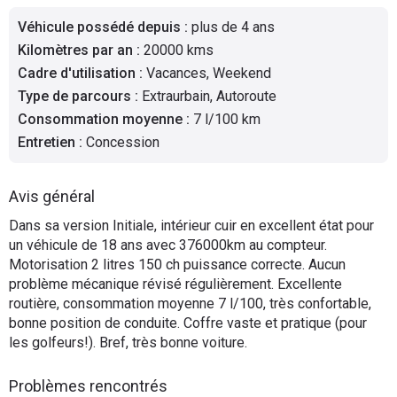
Flottes
Véhicule possédé depuis
:
plus de 4 ans
Auto
Kilomètres par an
:
20000 kms
Cadre d'utilisation
:
Vacances, Weekend
Services
Type de parcours
:
Extraurbain, Autoroute
Consommation moyenne
:
7 l/100 km
Forum
Entretien
:
Concession
Moto
Avis général
Marques
Dans sa version Initiale, intérieur cuir en excellent état pour
un véhicule de 18 ans avec 376000km au compteur.
Motorisation 2 litres 150 ch puissance correcte. Aucun
problème mécanique révisé régulièrement. Excellente
routière, consommation moyenne 7 l/100, très confortable,
bonne position de conduite. Coffre vaste et pratique (pour
les golfeurs!). Bref, très bonne voiture.
Problèmes rencontrés