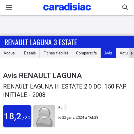
Connexion / Inscription
RENAULT LAGUNA 3 ESTATE
Accueil
Accueil
Essais
Fiches fiabilité
Comparatifs
Avis
Actu
Actu
Essais
Avis
RENAULT LAGUNA
RENAULT LAGUNA III ESTATE 2.0 DCI 150 FAP
Guide
INITIALE - 2008
d'achat
Par
Electriques
18,2
/20
le
22 janv. 2024 à 16h23
Utilitaires