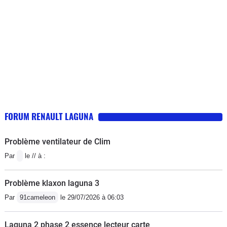
Amortisseurs fatigués (couinent). Trappe moteur qui
baille 2 ou 3 mois apres chaque revision / refixation :-
(Regulateur HS : Switch de pedale a changer
...Carosserie resistante...Mais parechoc fragile...A venir
: un embrayage en 2019 et la distribution/accessoires
en 2020 C'est simple, j'en reveu une...
FORUM RENAULT LAGUNA
Problème ventilateur de Clim
Par
le // à :
Problème klaxon laguna 3
Par
91cameleon
le 29/07/2026 à 06:03
Laguna 2 phase 2 essence lecteur carte