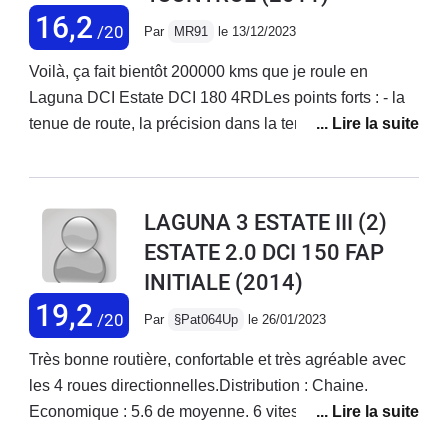
16,2
/20
Par
MR91
le 13/12/2023
Voilà, ça fait bientôt 200000 kms que je roule en
Laguna DCI Estate DCI 180 4RDLes points forts : - la
tenue de route, la précision dans la tenue de
trajectoire, la vivacité dans les inscriptions en virage,
10 ans que je l'ai, elle m' éclate toujours autant ! - le
moteur, très coupleux (surtout à partir de BV4) sur les
LAGUNA 3 ESTATE III (2)
rapports 1-2-3 nous n'avons pas les 400 Nm,
ESTATE 2.0 DCI 150 FAP
dommage- Conso, au quotidien (route / ville) je tourne
INITIALE
(2014)
à 6.8 - 7L. Sur autoroute on peut descendre à 6.5 voir
moins en faisant attention - freinage très efficace-
19,2
/20
Par
§Pat064Up
le 26/01/2023
vehicule break, super pratique pour charger- Fiabilité /
usure: j'ai eu le capteur de compresseur de clim HS
Très bonne routière, confortable et très agréable avec
(donc comp à changer), usure disques AV/AR un peu
les 4 roues directionnelles.Distribution : Chaine.
trop rapide (100 Kkms, j'en suis à la 2ème monte),
Economique : 5.6 de moyenne. 6 vitesses. Belle
ressort AR casséLes points faibles- des grigri dans le
finition Initiale.Sièges cuir (chaud l'été), Grand coffre et