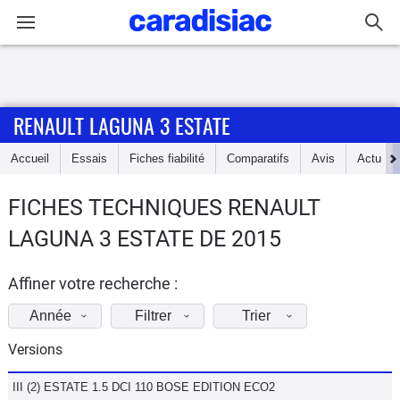
Connexion / Inscription
RENAULT LAGUNA 3 ESTATE
Accueil
Accueil
Essais
Fiches fiabilité
Comparatifs
Avis
Actu
Actu
FICHES TECHNIQUES RENAULT
Essais
LAGUNA 3 ESTATE DE 2015
Guide
d'achat
Affiner votre recherche :
Année
Filtrer
Trier
Electriques
Versions
Utilitaires
III (2) ESTATE 1.5 DCI 110 BOSE EDITION ECO2