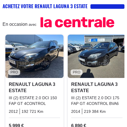
ACHETEZ VOTRE RENAULT LAGUNA 3 ESTATE
En occasion
avec
PRO
PRO
RENAULT LAGUNA 3
RENAULT LAGUNA 3
ESTATE
ESTATE
III (2) ESTATE 2.0 DCI 150
III (2) ESTATE 2.0 DCI 175
FAP GT 4CONTROL
FAP GT 4CONTROL BVA6
2012
192 721 Km
Manuelle
Diesel
2014
219 384 Km
Automati
5 999 €
6 890 €