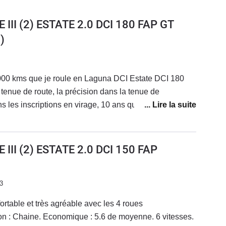
III (2) ESTATE 2.0 DCI 180 FAP GT
)
00000 kms que je roule en Laguna DCI Estate DCI 180
a tenue de route, la précision dans la tenue de
ns les inscriptions en virage, 10 ans que je l'ai, elle m'
vons pas les 400 Nm, dommage- Conso, au quotidien
à 6.8 - 7L. Sur autoroute on peut descendre à 6.5 voir
III (2) ESTATE 2.0 DCI 150 FAP
n - freinage très efficace- vehicule break, super pratique
 usure: j'ai eu le capteur de compresseur de clim HS
usure disques AV/AR un peu trop rapide (100 Kkms,
3
), ressort AR casséLes points faibles- des grigri dans
ortable et très agréable avec les 4 roues
s toujours) , éclairage TDB aléatoire (depuis toujours
tion : Chaine. Economique : 5.6 de moyenne. 6 vitesses.
ssis sport c'est très efficace... mais un poil raide sur les