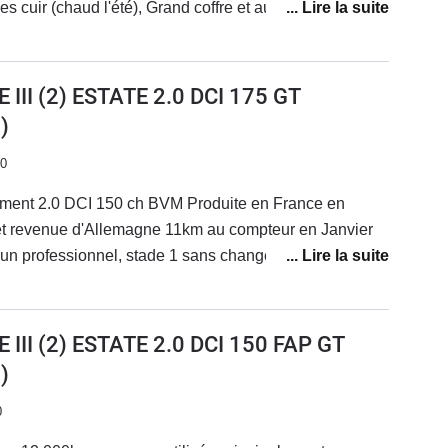
èges cuir (chaud l'été), Grand coffre et augmenté avec
 des rapport (la 1er surtout) un peu récalcitrante
ables.Grand confort avec les roues arrières
e mais bien dosable, en embouteillage le mollet gauche
 virages et pour les créneaux.
 c'est une super voiture, je sais que je vais devoir la
III (2) ESTATE 2.0 DCI 175 GT
agrément, performance, cout d'usage, praticité est
)
s par quoi la remplacer !!!
20
lement 2.0 DCI 150 ch BVM Produite en France en
t revenue d'Allemagne 11km au compteur en Janvier
un professionnel, stade 1 sans changement de boitier
), en puissance (+37%) et économie de
mmation : accélération fade, puissance correcte,
près : accélération franche et couple intéressant dès
III (2) ESTATE 2.0 DCI 150 FAP GT
vers 1850tr/mn, puissance surprenanteConsommation
)
Autoroute + utilisation d'une remorque RB200 sur
0
30 km en entamant la réserve.Ordinateur de bord