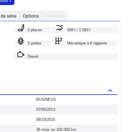
hotos
»
de série
Options
Couleurs
5 places
508 l / 1 593 l
5 portes
Mécanique à 6 rapports
Diesel
BUSINESS
07/05/2013
08/10/2015
36 mois ou 150 000 km