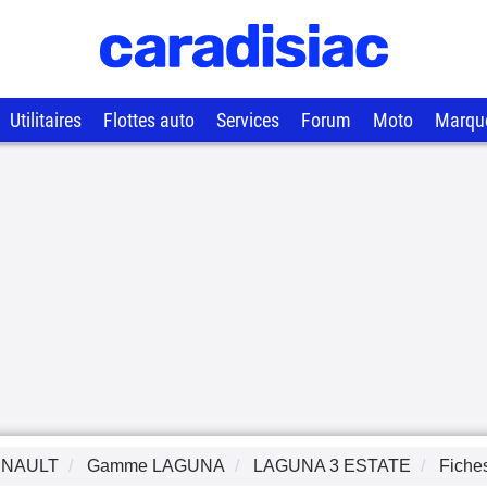
Utilitaires
Flottes auto
Services
Forum
Moto
Marqu
NAULT
Gamme
LAGUNA
LAGUNA 3 ESTATE
Fiche