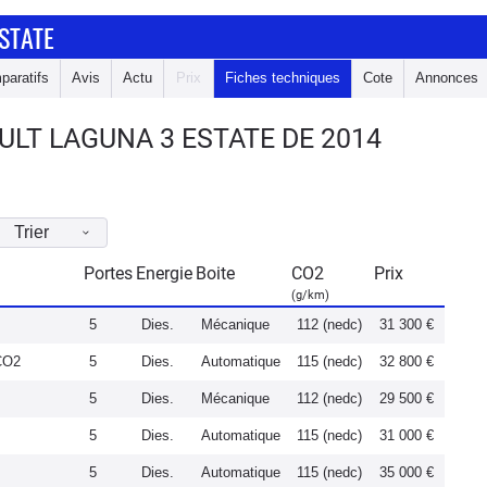
STATE
paratifs
Avis
Actu
Prix
Fiches techniques
Cote
Annonces
LT LAGUNA 3 ESTATE DE 2014
Trier
Portes
Energie
Boite
CO2
Prix
(g/km)
5
Dies.
Mécanique
112 (nedc)
31 300 €
CO2
5
Dies.
Automatique
115 (nedc)
32 800 €
5
Dies.
Mécanique
112 (nedc)
29 500 €
5
Dies.
Automatique
115 (nedc)
31 000 €
5
Dies.
Automatique
115 (nedc)
35 000 €