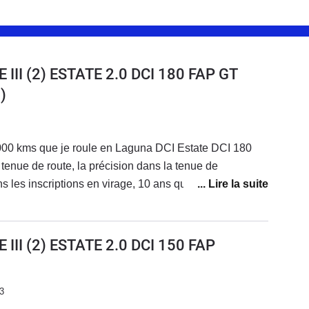
III (2) ESTATE 2.0 DCI 180 FAP GT
)
00000 kms que je roule en Laguna DCI Estate DCI 180
a tenue de route, la précision dans la tenue de
ns les inscriptions en virage, 10 ans que je l'ai, elle m'
vons pas les 400 Nm, dommage- Conso, au quotidien
à 6.8 - 7L. Sur autoroute on peut descendre à 6.5 voir
III (2) ESTATE 2.0 DCI 150 FAP
n - freinage très efficace- vehicule break, super pratique
 usure: j'ai eu le capteur de compresseur de clim HS
usure disques AV/AR un peu trop rapide (100 Kkms,
3