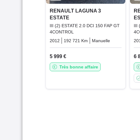
RENAULT LAGUNA 3
R
ESTATE
E
III (2) ESTATE 2.0 DCI 150 FAP GT
II
4CONTROL
4C
2012
192 721 Km
Manuelle
Diesel
20
5 999 €
6 
Très bonne affaire