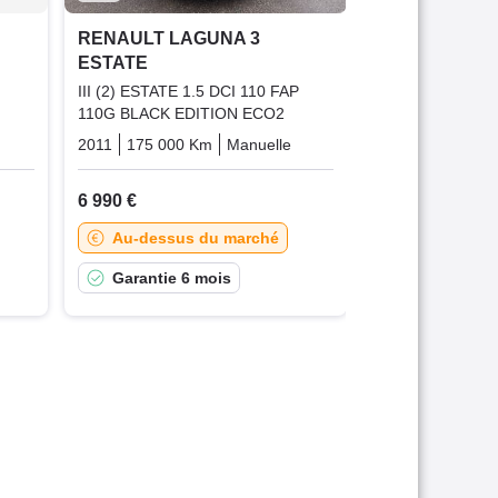
Très bonne 
RENAULT LAGUNA 3
Garantie 3
ESTATE
III (2) ESTATE 1.5 DCI 110 FAP
110G BLACK EDITION ECO2
Diesel
2011
175 000 Km
Manuelle
Diesel
6 990 €
Au-dessus du marché
Garantie 6 mois