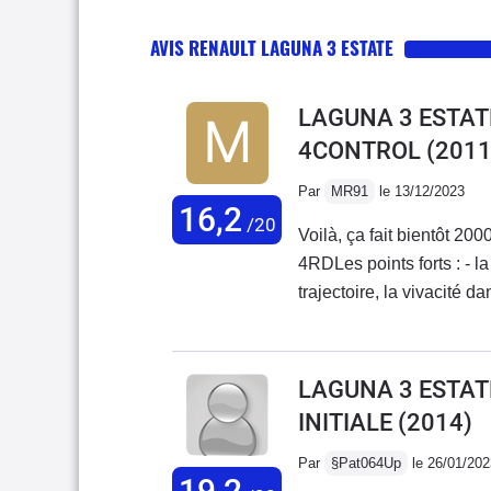
AVIS RENAULT LAGUNA 3 ESTATE
LAGUNA 3 ESTATE 
4CONTROL
(2011
Par
MR91
le 13/12/2023
16,2
/20
Voilà, ça fait bientôt 2
4RDLes points forts : - l
trajectoire, la vivacité da
éclate toujours autant ! - le moteur, très coupleux (surtout à partir de BV4) sur les
rapports 1-2-3 nous n'a
(route / ville) je tourne 
LAGUNA 3 ESTATE 
moins en faisant attentio
INITIALE
(2014)
pour charger- Fiabilité /
(donc comp à changer), 
Par
§Pat064Up
le 26/01/202