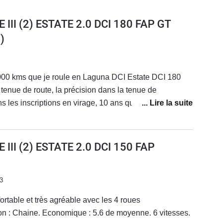
III (2) ESTATE 2.0 DCI 180 FAP GT
)
00000 kms que je roule en Laguna DCI Estate DCI 180
a tenue de route, la précision dans la tenue de
ns les inscriptions en virage, 10 ans que je l'ai, elle m'
vons pas les 400 Nm, dommage- Conso, au quotidien
à 6.8 - 7L. Sur autoroute on peut descendre à 6.5 voir
III (2) ESTATE 2.0 DCI 150 FAP
n - freinage très efficace- vehicule break, super pratique
 usure: j'ai eu le capteur de compresseur de clim HS
usure disques AV/AR un peu trop rapide (100 Kkms,
3
), ressort AR casséLes points faibles- des grigri dans
ortable et très agréable avec les 4 roues
s toujours) , éclairage TDB aléatoire (depuis toujours
tion : Chaine. Economique : 5.6 de moyenne. 6 vitesses.
ssis sport c'est très efficace... mais un poil raide sur les