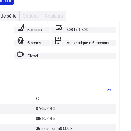
hotos
»
de série
Options
Couleurs
5 places
508 l / 1 593 l
5 portes
Automatique à 6 rapports
Diesel
GT
07/05/2013
08/10/2015
36 mois ou 150 000 km