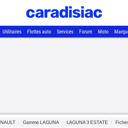
Utilitaires
Flottes auto
Services
Forum
Moto
Marqu
NAULT
Gamme
LAGUNA
LAGUNA 3 ESTATE
Fiche