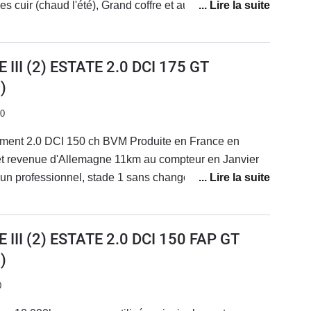
èges cuir (chaud l'été), Grand coffre et augmenté avec
 des rapport (la 1er surtout) un peu récalcitrante
ables.Grand confort avec les roues arrières
e mais bien dosable, en embouteillage le mollet gauche
 virages et pour les créneaux.
 c'est une super voiture, je sais que je vais devoir la
III (2) ESTATE 2.0 DCI 175 GT
agrément, performance, cout d'usage, praticité est
)
s par quoi la remplacer !!!
20
lement 2.0 DCI 150 ch BVM Produite en France en
t revenue d'Allemagne 11km au compteur en Janvier
un professionnel, stade 1 sans changement de boitier
), en puissance (+37%) et économie de
mmation : accélération fade, puissance correcte,
près : accélération franche et couple intéressant dès
III (2) ESTATE 2.0 DCI 150 FAP GT
vers 1850tr/mn, puissance surprenanteConsommation
)
Autoroute + utilisation d'une remorque RB200 sur
0
30 km en entamant la réserve.Ordinateur de bord