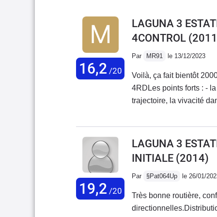
LAGUNA 3 ESTATE 
4CONTROL
(2011
Par
MR91
le 13/12/2023
16,2
/20
Voilà, ça fait bientôt 2
4RDLes points forts : - l
trajectoire, la vivacité da
éclate toujours autant ! - le moteur, très coupleux (surtout à partir de BV4) sur les
rapports 1-2-3 nous n'a
(route / ville) je tourne 
LAGUNA 3 ESTATE 
moins en faisant attentio
INITIALE
(2014)
pour charger- Fiabilité /
(donc comp à changer), 
Par
§Pat064Up
le 26/01/202
19,2
j'en suis à la 2ème monte
/20
Très bonne routière, conf
le tableau de bord (depui
directionnelles.Distribu
aussi) - confort, ah le cha