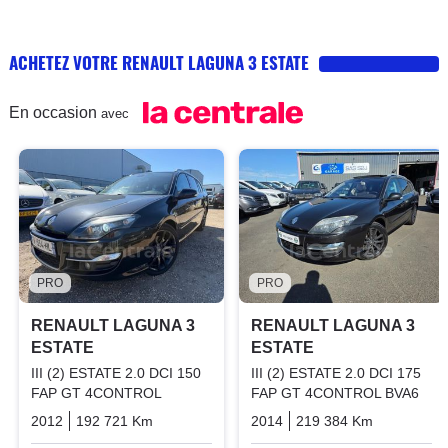
ACHETEZ VOTRE RENAULT LAGUNA 3 ESTATE
En occasion
avec
PRO
PRO
RENAULT LAGUNA 3
RENAULT LAGUNA 3
ESTATE
ESTATE
III (2) ESTATE 2.0 DCI 150
III (2) ESTATE 2.0 DCI 175
FAP GT 4CONTROL
FAP GT 4CONTROL BVA6
2012
192 721 Km
Manuelle
Diesel
2014
219 384 Km
Automati