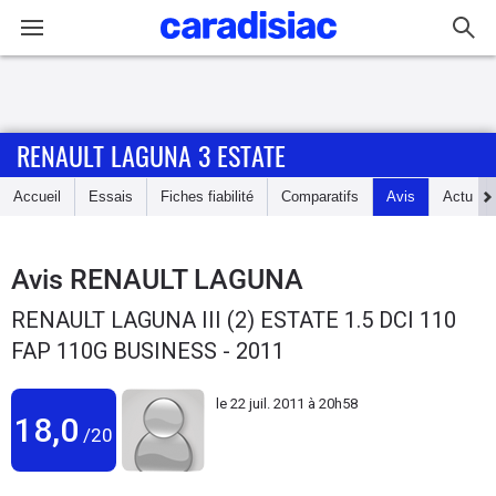
Connexion / Inscription
RENAULT LAGUNA 3 ESTATE
Accueil
Accueil
Essais
Fiches fiabilité
Comparatifs
Avis
Actu
Actu
Essais
Avis
RENAULT LAGUNA
RENAULT LAGUNA III (2) ESTATE 1.5 DCI 110
Guide
FAP 110G BUSINESS - 2011
d'achat
le
22 juil. 2011 à 20h58
Electriques
18,0
/20
Utilitaires