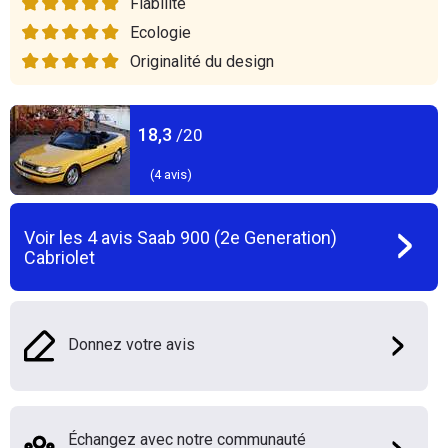
Fiabilité
Ecologie
Originalité du design
18,3
/20
(
4
avis)
Voir les
4
avis
Saab 900 (2e Generation)
Cabriolet
Donnez votre avis
Échangez avec notre communauté