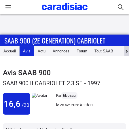
Connexion / Inscription
SAAB 900 (2E GENERATION) CABRIOLET
Accueil
Accueil
Avis
Actu
Annonces
Forum
Tout
SAAB
Actu
Essais
Avis
SAAB 900
SAAB 900 II CABRIOLET 2.3 SE - 1997
Guide
d'achat
Par
tibosau
16,6
/20
le
28 avr. 2026 à 11h11
Electriques
Utilitaires