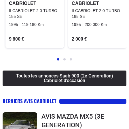
CABRIOLET
CABRIOLET
II CABRIOLET 2.0 TURBO
II CABRIOLET 2.0 TURBO
185 SE
185 SE
1995
119 180 Km
Manuelle
Essence
1995
200 000 Km
Manuelle
9 800 €
2 000 €
Toutes les annonces Saab 900 (2e Generation)
Cabriolet d'occasion
DERNIERS AVIS CABRIOLET
AVIS MAZDA MX5 (3E
GENERATION)