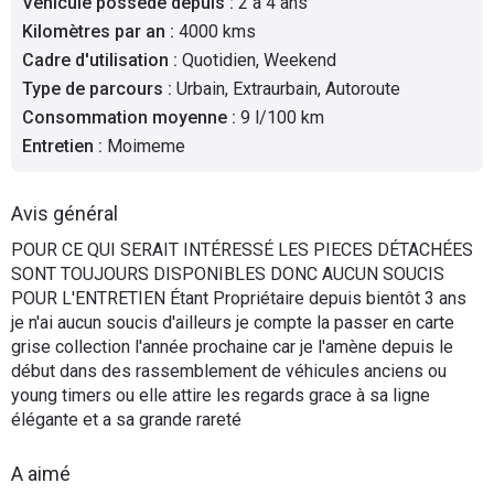
Véhicule possédé depuis
:
2 à 4 ans
Flottes
Kilomètres par an
:
4000 kms
Auto
Cadre d'utilisation
:
Quotidien, Weekend
Type de parcours
:
Urbain, Extraurbain, Autoroute
Services
Consommation moyenne
:
9 l/100 km
Entretien
:
Moimeme
Forum
Avis général
Moto
POUR CE QUI SERAIT INTÉRESSÉ LES PIECES DÉTACHÉES
SONT TOUJOURS DISPONIBLES DONC AUCUN SOUCIS
Marques
POUR L'ENTRETIEN Étant Propriétaire depuis bientôt 3 ans
je n'ai aucun soucis d'ailleurs je compte la passer en carte
grise collection l'année prochaine car je l'amène depuis le
début dans des rassemblement de véhicules anciens ou
young timers ou elle attire les regards grace à sa ligne
élégante et a sa grande rareté
A aimé