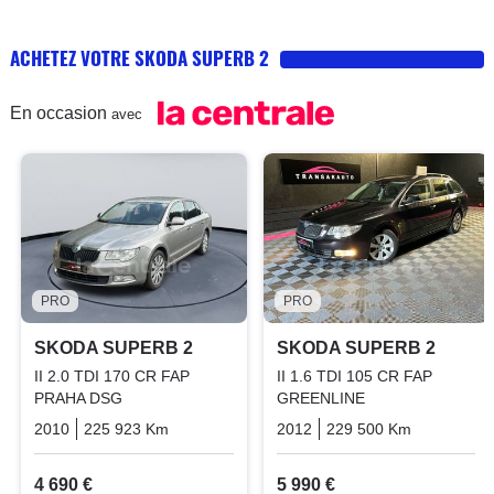
ACHETEZ VOTRE SKODA SUPERB 2
En occasion
avec
PRO
PRO
SKODA SUPERB 2
SKODA SUPERB 2
II 2.0 TDI 170 CR FAP
II 1.6 TDI 105 CR FAP
PRAHA DSG
GREENLINE
2010
225 923 Km
Automatique
2012
Diesel
229 500 Km
Manuelle
4 690 €
5 990 €