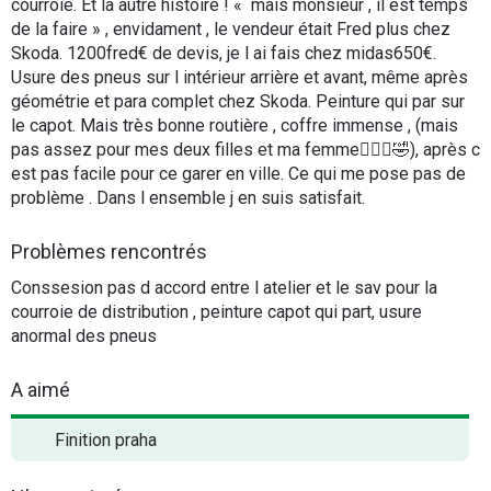
courroie. Et la autre histoire ! « mais monsieur , il est temps
de la faire » , envidament , le vendeur était Fred plus chez
Skoda. 1200fred€ de devis, je l ai fais chez midas650€.
Usure des pneus sur l intérieur arrière et avant, même après
géométrie et para complet chez Skoda. Peinture qui par sur
le capot. Mais très bonne routière , coffre immense , (mais
pas assez pour mes deux filles et ma femme🤦🏻‍♂️🤣), après c
est pas facile pour ce garer en ville. Ce qui me pose pas de
problème . Dans l ensemble j en suis satisfait.
Problèmes rencontrés
Conssesion pas d accord entre l atelier et le sav pour la
courroie de distribution , peinture capot qui part, usure
anormal des pneus
A aimé
Finition praha