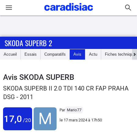
Connexion / Inscription
SKODA SUPERB 2
Accueil
Accueil
Essais
Comparatifs
Avis
Actu
Fiches technique
Actu
Essais
Avis
SKODA SUPERB
SKODA SUPERB II 2.0 TDI 140 CR FAP PRAHA
Guide
DSG - 2011
d'achat
Par
Mario77
Electriques
17,0
/20
le
17 mars 2024 à 17h50
Utilitaires