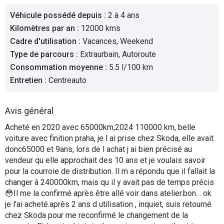
Flottes
Véhicule possédé depuis
:
2 à 4 ans
Auto
Kilomètres par an
:
12000 kms
Cadre d'utilisation
:
Vacances, Weekend
Services
Type de parcours
:
Extraurbain, Autoroute
Consommation moyenne
:
5.5 l/100 km
Forum
Entretien
:
Centreauto
Moto
Avis général
Marques
Acheté en 2020 avec 65000km,2024 110000 km, belle
voiture avec finition praha, je l ai prise chez Skoda, elle avait
donc65000 et 9ans, lors de l achat j ai bien précisé au
vendeur qu elle approchait des 10 ans et je voulais savoir
pour la courroie de distribution. Il m a répondu que il fallait la
changer à 240000km, mais qu il y avait pas de temps précis
😳Il me la confirmé après être allé voir dans atelier.bon… ok
je l’ai acheté.après 2 ans d utilisation , inquiet, suis retourné
chez Skoda pour me reconfirmé le changement de la