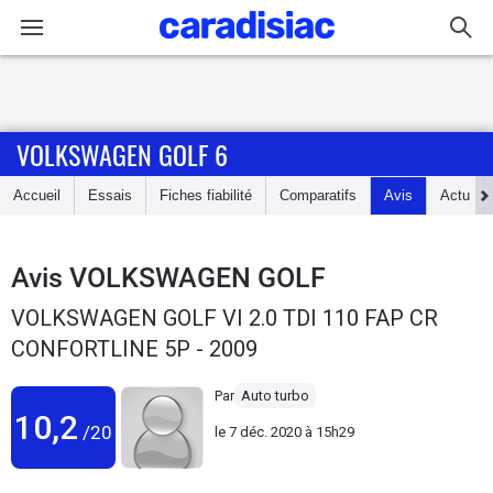
Connexion / Inscription
VOLKSWAGEN GOLF 6
Accueil
Accueil
Essais
Fiches fiabilité
Comparatifs
Avis
Actu
Actu
Essais
Avis
VOLKSWAGEN GOLF
VOLKSWAGEN GOLF VI 2.0 TDI 110 FAP CR
Guide
CONFORTLINE 5P - 2009
d'achat
Par
Auto turbo
Electriques
10,2
/20
le
7 déc. 2020 à 15h29
Utilitaires