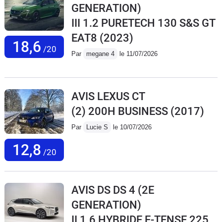
GENERATION)
III 1.2 PURETECH 130 S&S GT
EAT8
(2023)
18,6
/20
Par
megane 4
le 11/07/2026
AVIS LEXUS CT
(2) 200H BUSINESS
(2017)
Par
Lucie S
le 10/07/2026
12,8
/20
AVIS DS DS 4 (2E
GENERATION)
II 1.6 HYBRIDE E-TENSE 225