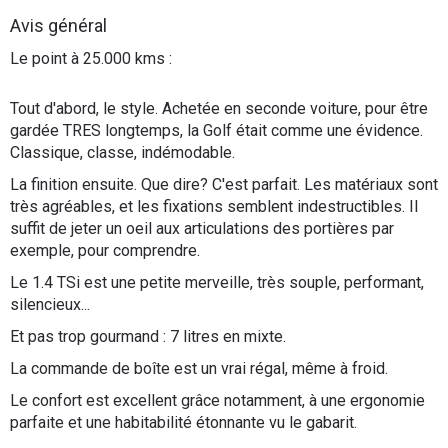
Flottes
Avis général
Auto
Le point à 25.000 kms :
Services
Tout d'abord, le style. Achetée en seconde voiture, pour être
gardée TRES longtemps, la Golf était comme une évidence.
Forum
Classique, classe, indémodable.
La finition ensuite. Que dire? C'est parfait. Les matériaux sont
Moto
très agréables, et les fixations semblent indestructibles. Il
suffit de jeter un oeil aux articulations des portières par
exemple, pour comprendre.
Marques
Le 1.4 TSi est une petite merveille, très souple, performant,
silencieux...
Et pas trop gourmand : 7 litres en mixte.
La commande de boîte est un vrai régal, même à froid.
Le confort est excellent grâce notamment, à une ergonomie
parfaite et une habitabilité étonnante vu le gabarit.