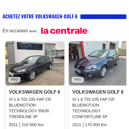
ACHETEZ VOTRE VOLKSWAGEN GOLF 6
En occasion
avec
PRO
PRO
VOLKSWAGEN GOLF 6
VOLKSWAGEN GOLF 6
VI 1.6 TDI 105 FAP CR
VI 1.6 TDI 105 FAP CR
BLUEMOTION
BLUEMOTION
TECHNOLOGY 99GR
TECHNOLOGY
TRENDLINE 3P
CONFORTLINE 5P
2011
210 600 Km
Manuelle
Diesel
2011
170 000 Km
Manuelle