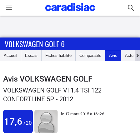
Connexion / Inscription
VOLKSWAGEN GOLF 6
Accueil
Accueil
Essais
Fiches fiabilité
Comparatifs
Avis
Actu
Actu
Essais
Avis
VOLKSWAGEN GOLF
VOLKSWAGEN GOLF VI 1.4 TSI 122
Guide
CONFORTLINE 5P - 2012
d'achat
le
17 mars 2015 à 16h26
Electriques
17,6
/20
Utilitaires