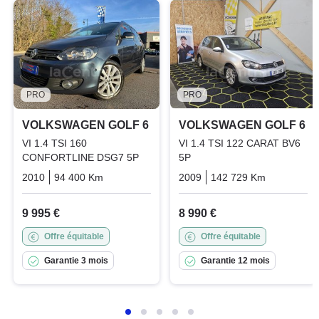
PRO
PRO
VOLKSWAGEN GOLF 6
VOLKSWAGEN GOLF 6
VI 1.4 TSI 160
VI 1.4 TSI 122 CARAT BV6
CONFORTLINE DSG7 5P
5P
2010
94 400 Km
Automatique
Essence
2009
142 729 Km
Manuelle
9 995 €
8 990 €
Offre équitable
Offre équitable
Garantie 3 mois
Garantie 12 mois