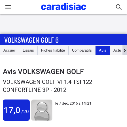
Connexion / Inscription
VOLKSWAGEN GOLF 6
Accueil
Accueil
Essais
Fiches fiabilité
Comparatifs
Avis
Actu
Actu
Essais
Avis
VOLKSWAGEN GOLF
VOLKSWAGEN GOLF VI 1.4 TSI 122
Guide
CONFORTLINE 3P - 2012
d'achat
le
7 déc. 2015 à 14h21
Electriques
17,0
/20
Utilitaires