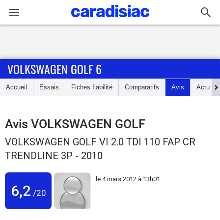
Connexion / Inscription
VOLKSWAGEN GOLF 6
Accueil
Accueil
Essais
Fiches fiabilité
Comparatifs
Avis
Actu
Actu
Essais
Avis
VOLKSWAGEN GOLF
VOLKSWAGEN GOLF VI 2.0 TDI 110 FAP CR
Guide
TRENDLINE 3P - 2010
d'achat
le
4 mars 2012 à 13h01
Electriques
6,2
/20
Utilitaires