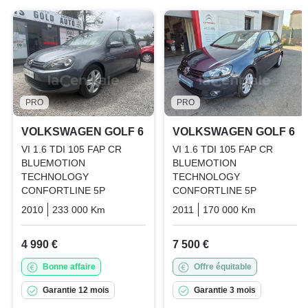
PRO
PRO
VOLKSWAGEN GOLF 6
VOLKSWAGEN GOLF 6
VI 1.6 TDI 105 FAP CR
VI 1.6 TDI 105 FAP CR
BLUEMOTION
BLUEMOTION
TECHNOLOGY
TECHNOLOGY
CONFORTLINE 5P
CONFORTLINE 5P
2010
233 000 Km
Manuelle
Diesel
2011
170 000 Km
Manuelle
4 990 €
7 500 €
Bonne affaire
Offre équitable
Garantie 12 mois
Garantie 3 mois