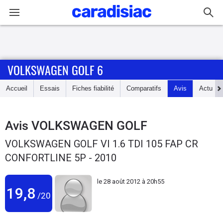
Connexion / Inscription
VOLKSWAGEN GOLF 6
Accueil
Accueil
Essais
Fiches fiabilité
Comparatifs
Avis
Actu
Actu
Essais
Avis
VOLKSWAGEN GOLF
VOLKSWAGEN GOLF VI 1.6 TDI 105 FAP CR
Guide
CONFORTLINE 5P - 2010
d'achat
le
28 août 2012 à 20h55
Electriques
19,8
/20
Utilitaires