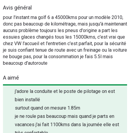
Flottes
Avis général
Auto
pour l'instant ma golf 6 a 45000kms pour un modèle 2010,
donc pas beaucoup de kilométrage, mais jusqu'à maintenant
Services
aucuns problème toujours les pneus d'origine a part les
essuies glaces changés tous les 15000kms, c'est vrai que
chez VW l'accueil et l'entretien c'est parfait, pour la sécurité
Forum
je suis confiant tenue de route avec un freinage ou la voiture
ne bouge pas, pour la consommation je fais 5.5l mais
Moto
beaucoup d'autoroute
Marques
A aimé
j'adore la conduite et le poste de pilotage on est
bien installé
surtout quand on mesure 1.85m
je ne roule pas beaucoup mais quand je parts en
vacances j'ai fait 1100kms dans la journée elle est
très confortable