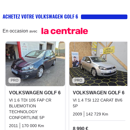
ACHETEZ VOTRE VOLKSWAGEN GOLF 6
En occasion
avec
PRO
PRO
VOLKSWAGEN GOLF 6
VOLKSWAGEN GOLF 6
VI 1.6 TDI 105 FAP CR
VI 1.4 TSI 122 CARAT BV6
BLUEMOTION
5P
TECHNOLOGY
2009
142 729 Km
Manuelle
CONFORTLINE 5P
2011
170 000 Km
Manuelle
Diesel
8 990 €