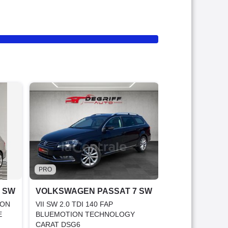
PRO
VOLKSWAGEN
VII SW 1.6 TDI 
BLUEMOTION 
2014
204 000 
6 490 €
PRO
Bonne affai
 SW
VOLKSWAGEN PASSAT 7 SW
Garantie 3
ION
VII SW 2.0 TDI 140 FAP
E
BLUEMOTION TECHNOLOGY
CARAT DSG6