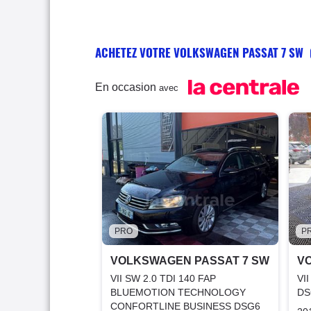
ACHETEZ VOTRE VOLKSWAGEN PASSAT 7 SW
En occasion
avec
PRO
P
VOLKSWAGEN PASSAT 7 SW
V
VII SW 2.0 TDI 140 FAP
VI
BLUEMOTION TECHNOLOGY
DS
CONFORTLINE BUSINESS DSG6