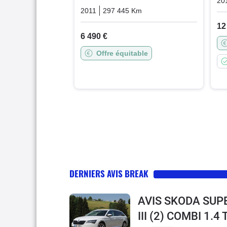
20
2011
297 445 Km
Automatique
Diesel
12
6 490 €
Offre équitable
DERNIERS AVIS BREAK
AVIS SKODA SUP
III (2) COMBI 1.