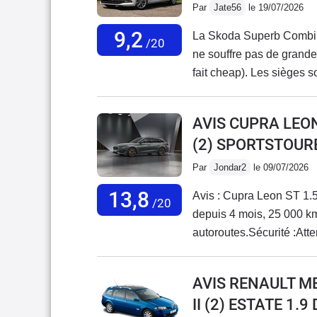
Par
Jate56
le 19/07/2026
9,2
La Skoda Superb Combi IV
/20
ne souffre pas de grande c
fait cheap). Les sièges so
revêtements en cuir et al
Aussi bien que dans une 
AVIS CUPRA LEO
logeable, c'est un break 
(2) SPORTSTOURE
banquette arrière la plac
encombrants. Le confort 
Par
Jondar2
le 09/07/2026
C'est une vraie chaloup
13,8
Avis : Cupra Leon ST 1.5
doucement). Le mode spor
/20
depuis 4 mois, 25 000 km
n'est pas transcendant po
autoroutes.Sécurité :Att
mais un peu de rigueur a
en ville lorsque des véhi
moteur 1,4 TSI couplé à 
emplacements. Le système
c'est souple, sobre mais
AVIS RENAULT M
et piler. Pour contourner
rétrogradant. On se dema
II (2) ESTATE 1.
l'accélérateur pour maint
mieux (moins mal pour ê