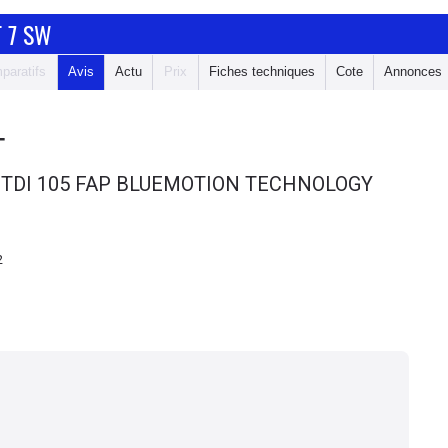
 7 SW
paratifs
Avis
Actu
Prix
Fiches techniques
Cote
Annonces
T
 TDI 105 FAP BLUEMOTION TECHNOLOGY
2