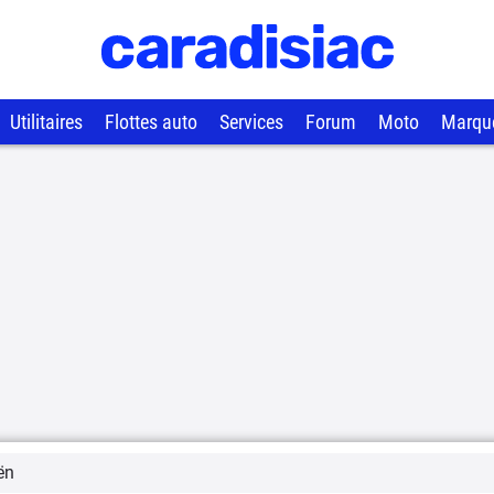
Utilitaires
Flottes auto
Services
Forum
Moto
Marqu
ën