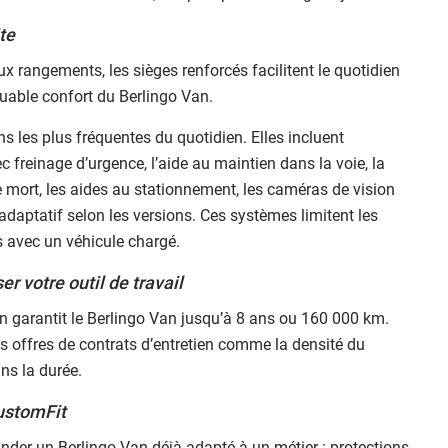
te
ux rangements, les sièges renforcés facilitent le quotidien
uable confort du Berlingo Van.
ns les plus fréquentes du quotidien. Elles incluent
c freinage d’urgence, l’aide au maintien dans la voie, la
e mort, les aides au stationnement, les caméras de vision
adaptatif selon les versions.​ Ces systèmes limitent les
ts avec un véhicule chargé.
r votre outil de travail
 garantit le Berlingo Van jusqu’à 8 ans ou 160 000 km.
s offres de contrats d’entretien comme la densité du
ans la durée.
CustomFit
r un Berlingo Van déjà adapté à un métier : protections