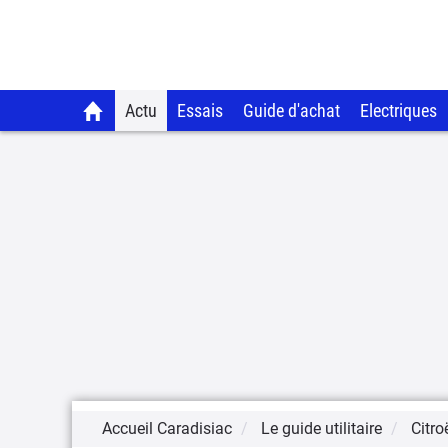
Actu
Essais
Guide d'achat
Electriques
Accueil Caradisiac
Le guide utilitaire
Citro