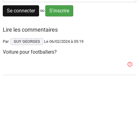
Flottes
Se connecter
S'inscrire
ou
Auto
Lire les commentaires
Services
Par
GUY GEORGES
Le 06/02/2024
à 05:19
Forum
Voiture pour footballers?
Moto
Marques