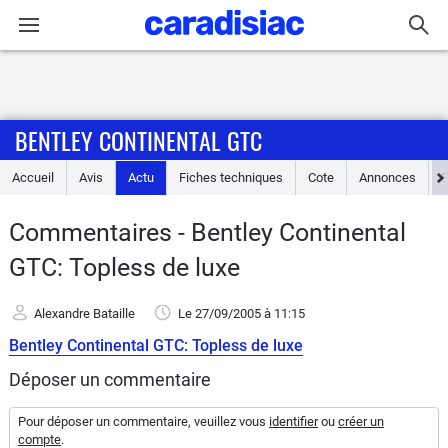
Connexion / Inscription
BENTLEY CONTINENTAL GTC
Accueil
Accueil
Avis
Actu
Fiches techniques
Cote
Annonces
Actu
Commentaires - Bentley Continental
Essais
GTC: Topless de luxe
Guide
Alexandre Bataille
Le 27/09/2005
à 11:15
d'achat
Bentley Continental GTC: Topless de luxe
Electriques
Déposer un commentaire
Utilitaires
Pour déposer un commentaire, veuillez vous
identifier
ou
créer un
compte
.