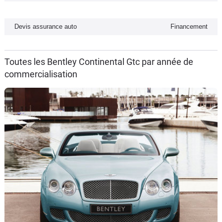
Flottes
Auto
Devis assurance auto
Financement
Services
Toutes les Bentley Continental Gtc par année de
commercialisation
Forum
Moto
Marques