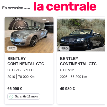
En occasion
avec
PRO
PRO
BENTLEY
BENTLEY
CONTINENTAL GTC
CONTINENTAL GTC
GTC V12 SPEED
GTC V12
2010
70 000 Km
Automatique
Essence
2008
86 200 Km
Automatiq
66 990 €
49 980 €
Garantie 12 mois