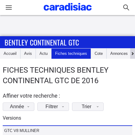
Connexion / Inscription
BENTLEY CONTINENTAL GTC
Accueil
Accueil
Avis
Actu
Fiches techniques
Cote
Annonces
Actu
FICHES TECHNIQUES BENTLEY
Essais
CONTINENTAL GTC DE 2016
Guide
d'achat
Affiner votre recherche :
Année
Filtrer
Trier
Electriques
Versions
Utilitaires
GTC V8 MULLINER