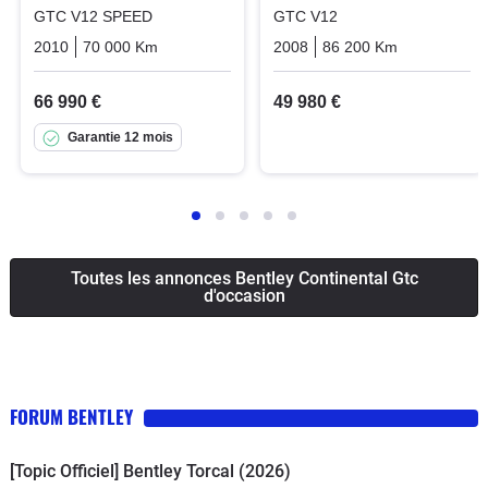
GTC V12 SPEED
GTC V12
2010
70 000 Km
Automatique
Essence
2008
86 200 Km
Automatiq
66 990 €
49 980 €
Garantie 12 mois
Toutes les annonces Bentley Continental Gtc
d'occasion
FORUM BENTLEY
[Topic Officiel] Bentley Torcal (2026)