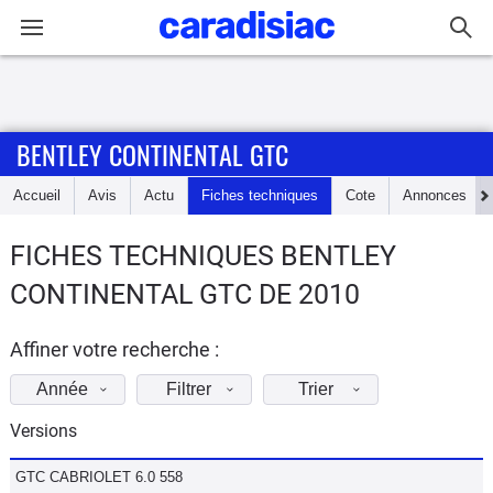
Connexion / Inscription
BENTLEY CONTINENTAL GTC
Accueil
Accueil
Avis
Actu
Fiches techniques
Cote
Annonces
Actu
FICHES TECHNIQUES BENTLEY
Essais
CONTINENTAL GTC DE 2010
Guide
d'achat
Affiner votre recherche :
Année
Filtrer
Trier
Electriques
Versions
Utilitaires
GTC CABRIOLET 6.0 558