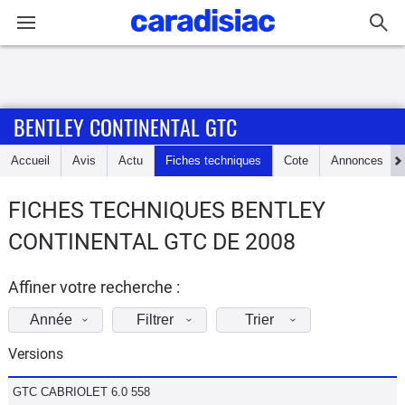
Connexion / Inscription
BENTLEY CONTINENTAL GTC
Accueil
Accueil
Avis
Actu
Fiches techniques
Cote
Annonces
Actu
FICHES TECHNIQUES BENTLEY
Essais
CONTINENTAL GTC DE 2008
Guide
d'achat
Affiner votre recherche :
Année
Filtrer
Trier
Electriques
Versions
Utilitaires
GTC CABRIOLET 6.0 558