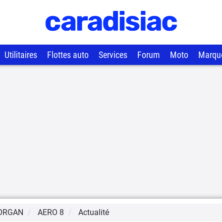
Utilitaires
Flottes auto
Services
Forum
Moto
Marqu
ORGAN
AERO 8
Actualité