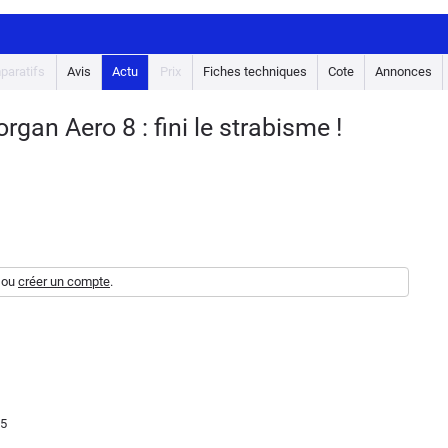
paratifs
Avis
Actu
Prix
Fiches techniques
Cote
Annonces
an Aero 8 : fini le strabisme !
ou
créer un compte
.
55