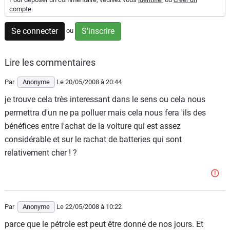
compte
.
Flottes
Auto
Se connecter
S'inscrire
ou
Services
Lire les commentaires
Forum
Par
Anonyme
Le 20/05/2008
à 20:44
je trouve cela très interessant dans le sens ou cela nous
Moto
permettra d'un ne pa polluer mais cela nous fera 'ils des
bénéfices entre l'achat de la voiture qui est assez
Marques
considérable et sur le rachat de batteries qui sont
relativement cher ! ?
Par
Anonyme
Le 22/05/2008
à 10:22
parce que le pétrole est peut être donné de nos jours. Et