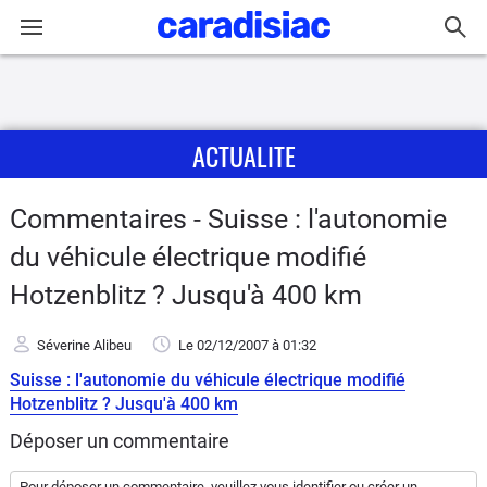
Connexion / Inscription
ACTUALITE
Accueil
Actu
Commentaires - Suisse : l'autonomie
du véhicule électrique modifié
Essais
Hotzenblitz ? Jusqu'à 400 km
Guide
d'achat
Séverine Alibeu
Le 02/12/2007
à 01:32
Suisse : l'autonomie du véhicule électrique modifié
Electriques
Hotzenblitz ? Jusqu'à 400 km
Déposer un commentaire
Utilitaires
Pour déposer un commentaire, veuillez vous
identifier
ou
créer un