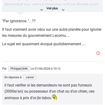
demandent pas, soit par ignorance, soit par dignité aussi...
Par exemple:
https://www.20minutes.fr/economie/4222427-20260507-
"Par ignorance.."...??
rsa-tiers-francais-eligibles-percoit-aide-concerne
Il faut vraiment avoir vécu sur une autre planète pour ignorer
les mesures du gouvernement Lecornu....
Le sujet est quasiment évoqué quotidiennement.....
Par
PhiIippe2446
Le 01/06/2026
à 10:12
En réponse à
carver
il faut verifier si les demandeurs ne sont pas fumeurs
(3000e/an) ou possesseur d'un chat ou d'un chien, ces
animaux à prix d'or.(le tabou
)