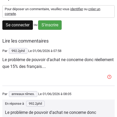
Flottes
Pour déposer un commentaire, veuillez vous
identifier
ou
créer un
Auto
compte
.
Se connecter
S'inscrire
ou
Services
Forum
Lire les commentaires
Par
992.2phil
Le 01/06/2026
à 07:58
Moto
Le problème de pouvoir d'achat ne concerne donc réellement
Marques
que 15% des français....
Par
anneaux nîmes.
Le 01/06/2026
à 08:05
En réponse à
992.2phil
Le problème de pouvoir d'achat ne concerne donc