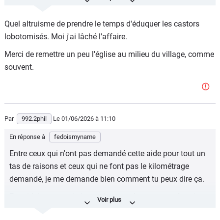
Joseph Kessel, écrivain, académicien, il a notamment écrit
Quel altruisme de prendre le temps d'éduquer les castors
"les grandes familles" dont a été tiré une adaptation au
lobotomisés. Moi j'ai lâché l'affaire.
cinéma avec Gabin, Blier et l'immense Pierre Brasseur.
Merci de remettre un peu l'église au milieu du village, comme
souvent.
Par
992.2phil
Le 01/06/2026
à 11:10
En réponse à
fedoismyname
Entre ceux qui n'ont pas demandé cette aide pour tout un
tas de raisons et ceux qui ne font pas le kilométrage
demandé, je me demande bien comment tu peux dire ça.
Et quid de ceux qui n'ont même pas les moyens d'avoir
une voiture ?