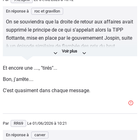
En réponse à
roc et gravillon
On se souviendra que la droite de retour aux affaires avait
supprimé le principe de ce qui s'appelait alors la TIPP
flottante, mise en place par le gouvernement Jospin, suite
à un épisode similaire de flambée des prix du brut.
Pourtant d'une grande simplicité : l'Etat fixe en revenu
monétaire ce qu'il compte percevoir (et qui est d'ailleurs
Et encore une ...., "tirés"...
valorisé dans la loi de finance 2026), et non en
Bon, j'arrête....
pourcentage.
C'est quasiment dans chaque message.
Et fait varier ce pourcentage à la baisse quand le prix du
brut monte.
Et que l'on ne vienne pas pipeauter que les revenus tirer de
ces taxes chutent, c'est juste faux.
Par
RR69
Le 01/06/2026
à 10:21
En réponse à
carver