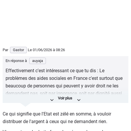
Par
Gastor
Le 01/06/2026
à 08:26
En réponse à
auyaja
Effectivement c'est intéressant ce que tu dis : Le
problèmes des aides sociales en France c'est surtout que
beaucoup de personnes qui peuvent y avoir droit ne les
demandent pas, soit par ignorance, soit par dignité aussi...
Par exemple:
https://www.20minutes.fr/economie/4222427-20260507-
Ce qui signifie que l'Etat est zélé en somme, à vouloir
rsa-tiers-francais-eligibles-percoit-aide-concerne
distribuer de l'argent à ceux qui ne demandent rien.