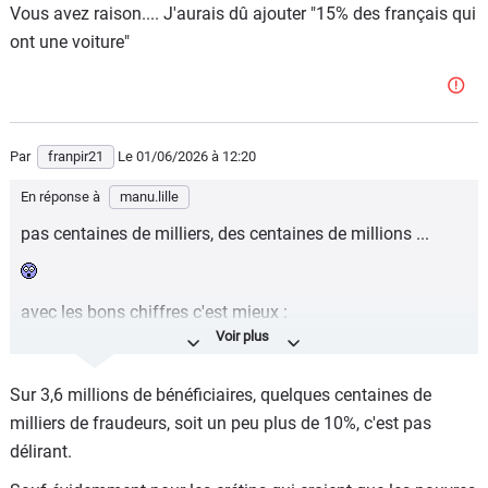
Vous avez raison.... J'aurais dû ajouter "15% des français qui
ont une voiture"
Par
franpir21
Le 01/06/2026
à 12:20
En réponse à
manu.lille
pas centaines de milliers, des centaines de millions ...
avec les bons chiffres c'est mieux :
le RSA, d'après la CAF, en 2025 : 1,8 millions de foyers, 3,6
millions de bénéficiaires, en moyenne 556€ par
Sur 3,6 millions de bénéficiaires, quelques centaines de
bénéficiaires. Environ 12 milliards par an.
milliers de fraudeurs, soit un peu plus de 10%, c'est pas
37% d'hommes, 20% de femmes et 32% de femmes
délirant.
seules avec enfants. 45% de plus de 45 ans.