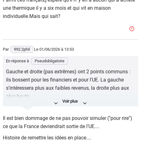
une thermique il y a six mois et qui vit en maison
individuelle.Mais qui sait?
Par
992.2phil
Le 01/06/2026
à 13:53
En réponse à
Pseudobligatoire
Gauche et droite (pas extrêmes) ont 2 points communs :
ils bossent pour les financiers et pour l'UE. La gauche
s'intéressera plus aux faibles revenus, la droite plus aux
plus hauts.
Mêmes points communs vrais (financiers et UE) pour
l'extrême-gauche et l'extrême-droite.
Il est bien dommage de ne pas pouvoir simuler ("pour rire")
ce que la France deviendrait sortie de l'UE....
Tous au service des financiers et de l'UE.
Histoire de remettre les idées en place....
Réduisez la dette à ce qu'elle aurait dû être (Banque de