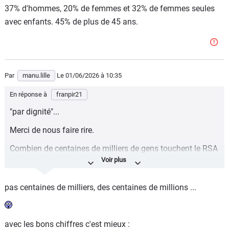
37% d'hommes, 20% de femmes et 32% de femmes seules
avec enfants. 45% de plus de 45 ans.
Par
manu.lille
Le 01/06/2026
à 10:35
En réponse à
franpir21
"par dignité"...
Merci de nous faire rire.
Combien de centaines de milliers de gens touchent le RSA
alors qu'ils n'y ont pas droit (travail au black, vie en couple
non déclarée, trafics en tous genres, résidence fictive ou à
pas centaines de milliers, des centaines de millions ...
l'étranger...etc etc) ?
Et les fraudes à la carte vitale ?
avec les bons chiffres c'est mieux :