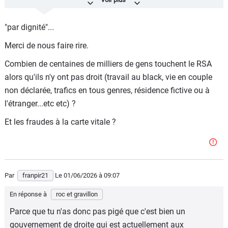
Par exemple:
https://www.20minutes.fr/economie/4222427-20260507-
"par dignité"...
rsa-tiers-francais-eligibles-percoit-aide-concerne
Merci de nous faire rire.
Combien de centaines de milliers de gens touchent le RSA
alors qu'ils n'y ont pas droit (travail au black, vie en couple
non déclarée, trafics en tous genres, résidence fictive ou à
l'étranger...etc etc) ?
Et les fraudes à la carte vitale ?
Par
franpir21
Le 01/06/2026
à 09:07
En réponse à
roc et gravillon
Parce que tu n'as donc pas pigé que c'est bien un
gouvernement de droite qui est actuellement aux