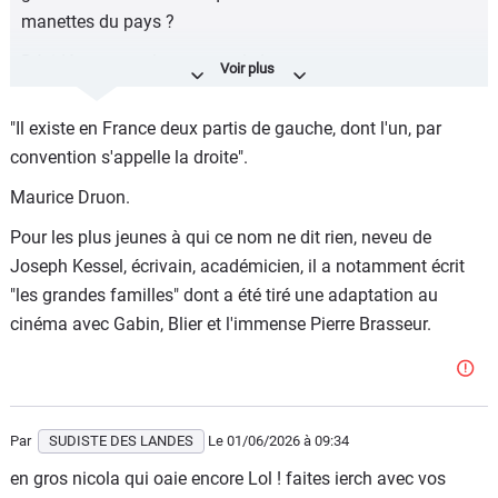
manettes du pays ?
Décidément... tu les accumule !
Et ça ne date pas d'hier...
"Il existe en France deux partis de gauche, dont l'un, par
Découvrez cette vidéo : "edouard philippe je suis de
convention s'appelle la droite".
droite"https://share.google/vAt2pCMHGlgWAsvEa
Maurice Druon.
Pour les plus jeunes à qui ce nom ne dit rien, neveu de
Joseph Kessel, écrivain, académicien, il a notamment écrit
"les grandes familles" dont a été tiré une adaptation au
cinéma avec Gabin, Blier et l'immense Pierre Brasseur.
Par
SUDISTE DES LANDES
Le 01/06/2026
à 09:34
en gros nicola qui oaie encore Lol ! faites ierch avec vos