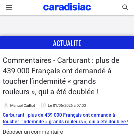
Connexion / Inscription
ACTUALITE
Accueil
Actu
Commentaires - Carburant : plus de
439 000 Français ont demandé à
Essais
toucher l’indemnité « grands
Guide
rouleurs », qui a été doublée !
d'achat
Manuel Cailliot
Le 01/06/2026
à 07:00
Electriques
Carburant : plus de 439 000 Français ont demandé à
toucher l’indemnité « grands rouleurs », qui a été doublée !
Utilitaires
Déposer un commentaire