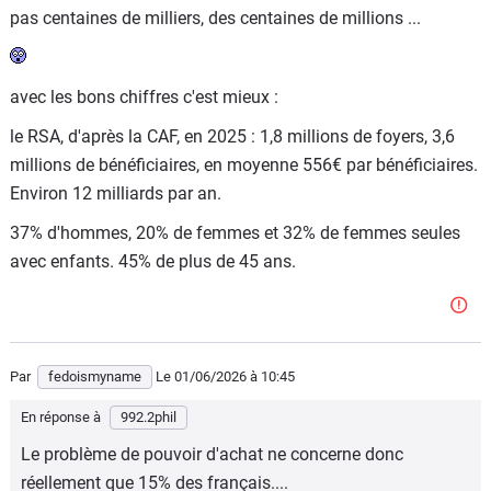
pas centaines de milliers, des centaines de millions ...
l'étranger...etc etc) ?
Et les fraudes à la carte vitale ?
avec les bons chiffres c'est mieux :
le RSA, d'après la CAF, en 2025 : 1,8 millions de foyers, 3,6
millions de bénéficiaires, en moyenne 556€ par bénéficiaires.
Environ 12 milliards par an.
37% d'hommes, 20% de femmes et 32% de femmes seules
avec enfants. 45% de plus de 45 ans.
Par
fedoismyname
Le 01/06/2026
à 10:45
En réponse à
992.2phil
Le problème de pouvoir d'achat ne concerne donc
réellement que 15% des français....