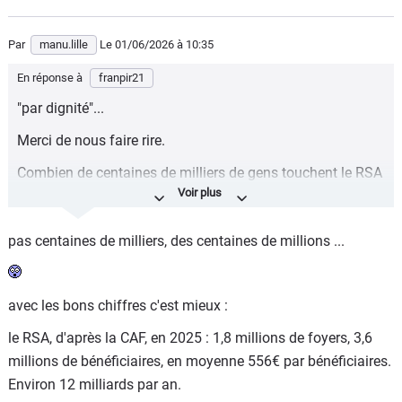
Par
manu.lille
Le 01/06/2026
à 10:35
En réponse à
franpir21
"par dignité"...
Merci de nous faire rire.
Combien de centaines de milliers de gens touchent le RSA
alors qu'ils n'y ont pas droit (travail au black, vie en couple
non déclarée, trafics en tous genres, résidence fictive ou à
pas centaines de milliers, des centaines de millions ...
l'étranger...etc etc) ?
Et les fraudes à la carte vitale ?
avec les bons chiffres c'est mieux :
le RSA, d'après la CAF, en 2025 : 1,8 millions de foyers, 3,6
millions de bénéficiaires, en moyenne 556€ par bénéficiaires.
Environ 12 milliards par an.