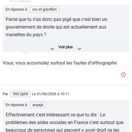
En réponse à
roc et gravillon
Parce que tu n'as donc pas pigé que c'est bien un
gouvernement de droite qui est actuellement aux
manettes du pays ?
Décidément... tu les accumule !
Et ça ne date pas d'hier...
Vous, vous accumulez surtout les fautes d'orthographe
Découvrez cette vidéo : "edouard philippe je suis de
droite"https://share.google/vAt2pCMHGlgWAsvEa
Par
992.2phil
Le 01/06/2026
à 10:11
En réponse à
auyaja
Effectivement c'est intéressant ce que tu dis : Le
problèmes des aides sociales en France c'est surtout que
beaucoup de personnes qui peuvent y avoir droit ne les