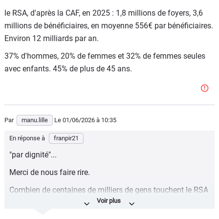
le RSA, d'après la CAF, en 2025 : 1,8 millions de foyers, 3,6
millions de bénéficiaires, en moyenne 556€ par bénéficiaires.
Environ 12 milliards par an.
37% d'hommes, 20% de femmes et 32% de femmes seules
avec enfants. 45% de plus de 45 ans.
Par
manu.lille
Le 01/06/2026
à 10:35
En réponse à
franpir21
"par dignité"...
Merci de nous faire rire.
Combien de centaines de milliers de gens touchent le RSA
alors qu'ils n'y ont pas droit (travail au black, vie en couple
non déclarée, trafics en tous genres, résidence fictive ou à