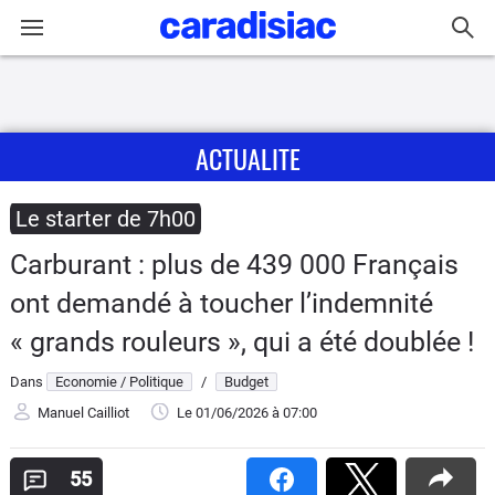
Connexion / Inscription
ACTUALITE
Accueil
Actu
Le starter de 7h00
Carburant : plus de 439 000 Français
Essais
ont demandé à toucher l’indemnité
Guide
« grands rouleurs », qui a été doublée !
d'achat
Dans
Economie / Politique
/
Budget
Electriques
Manuel Cailliot
Le 01/06/2026
à 07:00
Utilitaires
55