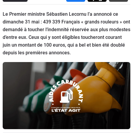
Flottes
Auto
Le Premier ministre Sébastien Lecornu l’a annoncé ce
dimanche 31 mai : 439 339 Français « grands rouleurs » ont
Services
demandé à toucher l’indemnité réservée aux plus modestes
d’entre eux. Ceux qui y sont éligibles toucheront courant
Forum
juin un montant de 100 euros, qui a bel et bien été doublé
depuis les premières annonces.
Moto
Marques