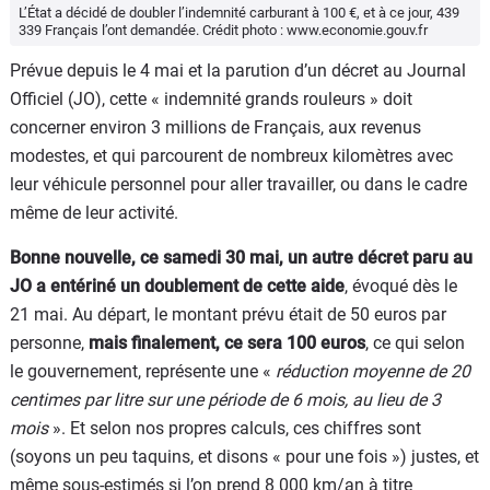
L’État a décidé de doubler l’indemnité carburant à 100 €, et à ce jour, 439
339 Français l’ont demandée. Crédit photo : www.economie.gouv.fr
Prévue depuis le 4 mai et la parution d’un décret au Journal
Officiel (JO), cette « indemnité grands rouleurs » doit
concerner environ 3 millions de Français, aux revenus
modestes, et qui parcourent de nombreux kilomètres avec
leur véhicule personnel pour aller travailler, ou dans le cadre
même de leur activité.
Bonne nouvelle, ce samedi 30 mai, un autre décret paru au
JO a entériné un doublement de cette aide
, évoqué dès le
21 mai. Au départ, le montant prévu était de 50 euros par
personne,
mais finalement, ce sera 100 euros
, ce qui selon
le gouvernement, représente une «
réduction moyenne de 20
centimes par litre sur une période de 6 mois, au lieu de 3
mois
». Et selon nos propres calculs, ces chiffres sont
(soyons un peu taquins, et disons « pour une fois ») justes, et
même sous-estimés si l’on prend 8 000 km/an à titre