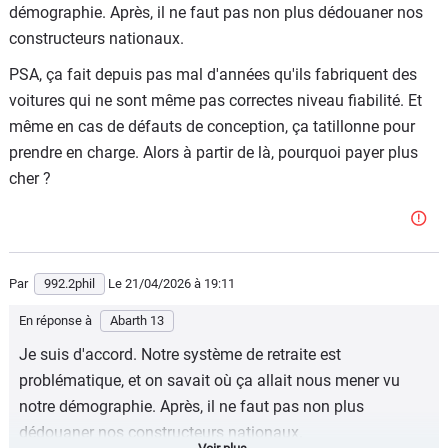
and Processing of Entries), a été lancé par l'agence
démographie. Après, il ne faut pas non plus dédouaner nos
américaine des douanes (CBP) à la suite d'une décision
constructeurs nationaux.
de la Cour suprême invalidant certains tarifs imposés
PSA, ça fait depuis pas mal d'années qu'ils fabriquent des
sous la loi IEEPA
voitures qui ne sont même pas correctes niveau fiabilité. Et
Donc, non' "il n'y a pas qu'à "....
même en cas de défauts de conception, ça tatillonne pour
prendre en charge. Alors à partir de là, pourquoi payer plus
Si en plus, vous croyez qu'avec un peu de capitalisation
cher ?
au niveau de la retraite en France, vous allez pouvoir
continuer à travailler jusque 62 ans, vous vous bercez de
douces illusions. Cela veut aussi dire que vous prenez
tous les pays voisins (européens) pour des crétins finis,
Par
992.2phil
Le 21/04/2026
à 19:11
car ils ont tous relevé l'âge du départ à la retraite !
Et je pourrais prendre d'autres exemples, vous parler du
En réponse à
Abarth 13
nombre de jours de congés (15 j/an maximum légal après
Je suis d'accord. Notre système de retraite est
20 années de travail ), etc, etc...
problématique, et on savait où ça allait nous mener vu
notre démographie. Après, il ne faut pas non plus
En résumé, sortez de chez vous, renseignez-vous....
dédouaner nos constructeurs nationaux.