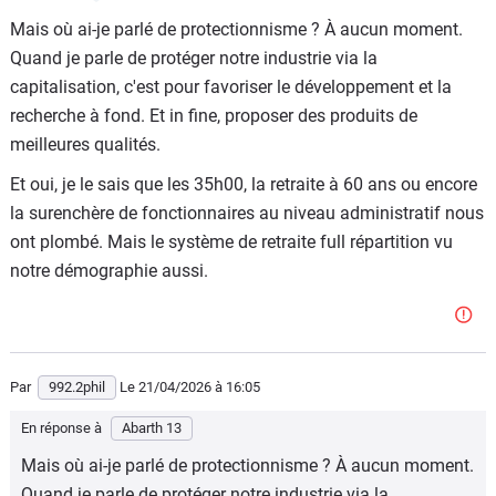
1) le pays A : une démocratie : on travaille 35h jusque 62
Mais où ai-je parlé de protectionnisme ? À aucun moment.
ans, avec des syndicats, une sécurité sociale et de
Quand je parle de protéger notre industrie via la
multiples avantages
capitalisation, c'est pour favoriser le développement et la
2) la Chine ; régime totalitaire : on travaille 60h/semaine
recherche à fond. Et in fine, proposer des produits de
pour un salaire de misère, sous la surveillance du parti
meilleures qualités.
avec un risque d'emprisonnement en cas de contestation
Et oui, je le sais que les 35h00, la retraite à 60 ans ou encore
Il est aussi simple de comprendre qu'en achetant des
la surenchère de fonctionnaires au niveau administratif nous
produits chinois, on ne fait pas vivre les entreprises
ont plombé. Mais le système de retraite full répartition vu
européennes, et que celles-ci vont délocaliser vers des
notre démographie aussi.
pays à main d'œuvre bon marché pour réduire leur coûts.
Et vous serez le premier à trouver scandaleux que le
gouvernement ou l'UE ne défende pas les intérêts
français.
Par
992.2phil
Le 21/04/2026
à 16:05
Il y a des réalités économiques qui ne peuvent pas se
En réponse à
Abarth 13
résoudre à coups de taxes protectionnistes... Trump a
Mais où ai-je parlé de protectionnisme ? À aucun moment.
essayé... Sa propre justice lui a donné tort et les
Quand je parle de protéger notre industrie via la