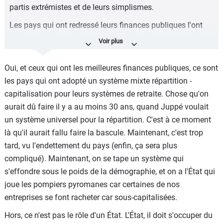
partis extrémistes et de leurs simplismes.
20 années de travail ), etc, etc...
Les pays qui ont redressé leurs finances publiques l'ont
En résumé, sortez de chez vous, renseignez-vous....
fait au prix de sacrifices : diminuer l'assistanat, travailler
plus, réduire le nombre de fonctionnaires, réduire le
nombre d'avantages et mieux cibler les bénéficiaires,
Oui, et ceux qui ont les meilleures finances publiques, ce sont
etc....
les pays qui ont adopté un système mixte répartition -
capitalisation pour leurs systèmes de retraite. Chose qu'on
aurait dû faire il y a au moins 30 ans, quand Juppé voulait
un système universel pour la répartition. C'est à ce moment
là qu'il aurait fallu faire la bascule. Maintenant, c'est trop
tard, vu l'endettement du pays (enfin, ça sera plus
compliqué). Maintenant, on se tape un système qui
s'effondre sous le poids de la démographie, et on a l'État qui
joue les pompiers pyromanes car certaines de nos
entreprises se font racheter car sous-capitalisées.
Hors, ce n'est pas le rôle d'un État. L'État, il doit s'occuper du