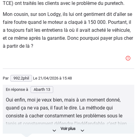
TCE) ont traités les clients avec le problème du puretech.
Mon cousin, sur son Lodgy, ils lui ont gentiment dit d'aller se
faire foutre quand le moteur a claqué à 150 000. Pourtant, il
a toujours fait les entretiens là où il avait acheté le véhicule,
et ce même après la garantie. Donc pourquoi payer plus cher
à partir de là ?
Par
992.2phil
Le 21/04/2026
à 15:48
En réponse à
Abarth 13
Oui enfin, moi je veux bien, mais à un moment donné,
quand ça ne va pas, il faut le dire. La méthode qui
consiste à cacher constamment les problèmes sous le
tapis et constamment défendre l'indéfendable, c'est bien
sympa pendant 5 minutes, mais ce n'est pas ça qui aide à