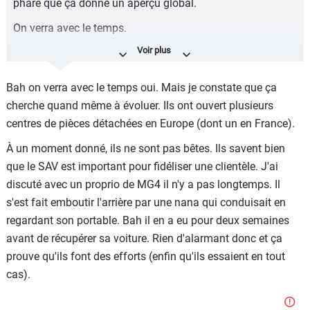
phare que ça donne un aperçu global.
On verra avec le temps.
Mais une voiture n'est pas un smartphone. Et la
disponibilité des pièces détachées immobilisantes est une
Bah on verra avec le temps oui. Mais je constate que ça
vraie question sur le long terme quand les technologies
cherche quand même à évoluer. Ils ont ouvert plusieurs
évoluent vite, que les designs changent sans cesse et que
centres de pièces détachées en Europe (dont un en France).
certaines marques ne survivront peut être pas cette
décennie.
À un moment donné, ils ne sont pas bêtes. Ils savent bien
que le SAV est important pour fidéliser une clientèle. J'ai
discuté avec un proprio de MG4 il n'y a pas longtemps. Il
s'est fait emboutir l'arrière par une nana qui conduisait en
regardant son portable. Bah il en a eu pour deux semaines
avant de récupérer sa voiture. Rien d'alarmant donc et ça
prouve qu'ils font des efforts (enfin qu'ils essaient en tout
cas).