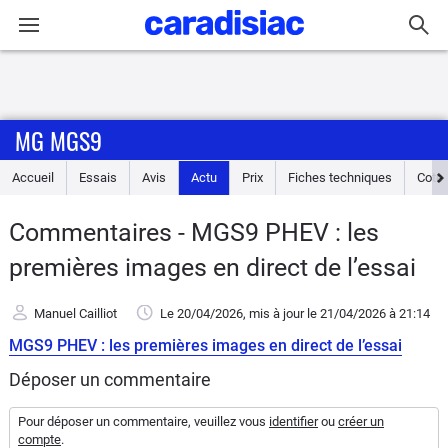
Connexion / Inscription
MG MGS9
Accueil
Accueil
Essais
Avis
Actu
Prix
Fiches techniques
Cote
Actu
Commentaires - MGS9 PHEV : les
Essais
premières images en direct de l’essai
Guide
Manuel Cailliot
Le 20/04/2026
, mis à jour
le 21/04/2026
à 21:14
d'achat
MGS9 PHEV : les premières images en direct de l’essai
Electriques
Déposer un commentaire
Utilitaires
Pour déposer un commentaire, veuillez vous
identifier
ou
créer un
compte
.