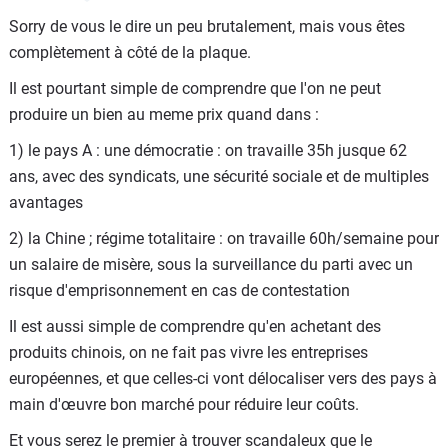
faire avancer les choses sur le long terme.
Sorry de vous le dire un peu brutalement, mais vous êtes
Perso, si je compare la MG4 de la mère à par exemple l'e-
complètement à côté de la plaque.
C3, bah elle n'a pas eu le quart des problèmes que les
Il est pourtant simple de comprendre que l'on ne peut
proprios de de cette dernière rencontrent. Et mis à part le
produire un bien au meme prix quand dans :
phare, c'est RAS depuis le début. Alors oui, tout n'est pas
parfait, mais on s'est mis en difficulté tout seul comme
1) le pays A : une démocratie : on travaille 35h jusque 62
des grands dans notre pays.
ans, avec des syndicats, une sécurité sociale et de multiples
avantages
Pour moi, les difficultés que nos constructeurs nationaux
rencontrent, c'est à l'image du pays : un manque
2) la Chine ; régime totalitaire : on travaille 60h/semaine pour
d'investissements car c'est le bordel complet à tous les
un salaire de misère, sous la surveillance du parti avec un
niveaux. On aurait pu soutenir notre industrie en intégrant
risque d'emprisonnement en cas de contestation
une part de capitalisation dans notre système de retraite.
Il est aussi simple de comprendre qu'en achetant des
Ça aurait été un formidable rempart pour protéger et
produits chinois, on ne fait pas vivre les entreprises
continuer à développer notre industrie, en plus de régler
européennes, et que celles-ci vont délocaliser vers des pays à
définitivement le problème des retraites. Donc à un
main d'œuvre bon marché pour réduire leur coûts.
moment donné en fait, il faut dire les choses, et
Et vous serez le premier à trouver scandaleux que le
reconnaître qu'on s'est mis en difficulté tout seul comme