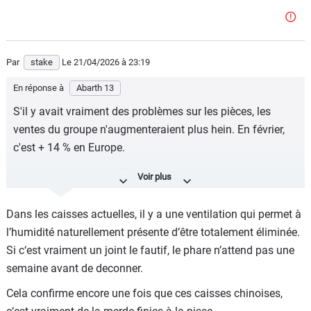
Par
stake
Le 21/04/2026
à 23:19
En réponse à
Abarth 13
S'il y avait vraiment des problèmes sur les pièces, les
ventes du groupe n'augmenteraient plus hein. En février,
c'est + 14 % en Europe.
Ma mère a une MG4. Elle a eu un petit soucis (phare
gauche qui prenait un peu l'eau). C'était un problème de
joint. Ils n'ont pas voulu s'emmerder, ils ont changé le feu
Dans les caisses actuelles, il y a une ventilation qui permet à
complet. La pièce a été dispo en 3 jours.
l’humidité naturellement présente d’être totalement éliminée.
Si c‘est vraiment un joint le fautif, le phare n’attend pas une
semaine avant de deconner.
Cela confirme encore une fois que ces caisses chinoises,