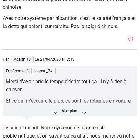
chinoise.
pour un salaire de misère, sous la surveillance du parti
avec un risque d'emprisonnement en cas de contestation
Avec notre système par répartition, c'est le salarié français et
la dette qui paient leur retraite. Pas le salarié chinois.
Il est aussi simple de comprendre qu'en achetant des
produits chinois, on ne fait pas vivre les entreprises
européennes, et que celles-ci vont délocaliser vers des
pays à main d'œuvre bon marché pour réduire leur coûts.
Par
Abarth 13
Le 21/04/2026
à 17:15
Et vous serez le premier à trouver scandaleux que le
gouvernement ou l'UE ne défende pas les intérêts
En réponse à
jeanno_74
français.
Merci d'avoir pris le temps d'écrire tout ça. Il n'y à rien à
enlever.
Il y a des réalités économiques qui ne peuvent pas se
résoudre à coups de taxes protectionnistes... Trump a
Et ce qui m'écœure le plus, ce sont les retraités en voiture
essayé... Sa propre justice lui a donné tort et les
chinoise.
demandes de remboursement commencent à arriver sur la
Avec notre système par répartition, c'est le salarié français
plateforme (ouverte aujourd'hui !)
Je suis d'accord. Notre système de retraite est
et la dette qui paient leur retraite. Pas le salarié chinois.
Ce portail, nommé CAPE (Consolidated Administration
problématique, et on savait où ça allait nous mener vu notre