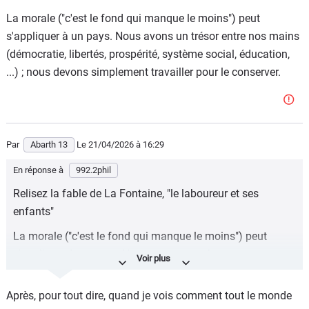
plus compliqué). Maintenant, on se tape un système qui
La morale ("c'est le fond qui manque le moins") peut
s'effondre sous le poids de la démographie, et on a l'État
s'appliquer à un pays. Nous avons un trésor entre nos mains
qui joue les pompiers pyromanes car certaines de nos
(démocratie, libertés, prospérité, système social, éducation,
entreprises se font racheter car sous-capitalisées.
...) ; nous devons simplement travailler pour le conserver.
Hors, ce n'est pas le rôle d'un État. L'État, il doit s'occuper
du régalien et c'est tout. Il est même en train de sous-
investir dans le régalien depuis un bail car il s'endette
Par
Abarth 13
Le 21/04/2026
à 16:29
toujours plus pour la protection sociale. Enfin bref, j'arrête
là, au ça m'énerve de voir l'état de ce pays, alors qu'il a un
En réponse à
992.2phil
potentiel monstre.
Relisez la fable de La Fontaine, "le laboureur et ses
enfants"
La morale ("c'est le fond qui manque le moins") peut
s'appliquer à un pays. Nous avons un trésor entre nos
mains (démocratie, libertés, prospérité, système social,
éducation, ...) ; nous devons simplement travailler pour le
Après, pour tout dire, quand je vois comment tout le monde
conserver.