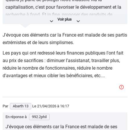
demandes de remboursement commencent à arriver sur la
capitalisation, c'est pour favoriser le développement et la
plateforme (ouverte aujourd'hui !)
recherche à fond. Et in fine, proposer des produits de
Ce portail, nommé CAPE (Consolidated Administration
meilleures qualités.
and Processing of Entries), a été lancé par l'agence
Et oui, je le sais que les 35h00, la retraite à 60 ans ou
J'évoque ces éléments car la France est malade de ses partis
américaine des douanes (CBP) à la suite d'une décision
encore la surenchère de fonctionnaires au niveau
extrémistes et de leurs simplismes.
de la Cour suprême invalidant certains tarifs imposés
administratif nous ont plombé. Mais le système de retraite
sous la loi IEEPA
Les pays qui ont redressé leurs finances publiques l'ont fait
full répartition vu notre démographie aussi.
au prix de sacrifices : diminuer l'assistanat, travailler plus,
Donc, non' "il n'y a pas qu'à "....
réduire le nombre de fonctionnaires, réduire le nombre
Si en plus, vous croyez qu'avec un peu de capitalisation
d'avantages et mieux cibler les bénéficiaires, etc....
au niveau de la retraite en France, vous allez pouvoir
continuer à travailler jusque 62 ans, vous vous bercez de
douces illusions. Cela veut aussi dire que vous prenez
tous les pays voisins (européens) pour des crétins finis,
Par
Abarth 13
Le 21/04/2026
à 16:17
car ils ont tous relevé l'âge du départ à la retraite !
En réponse à
992.2phil
Et je pourrais prendre d'autres exemples, vous parler du
J'évoque ces éléments car la France est malade de ses
nombre de jours de congés (15 j/an maximum légal après