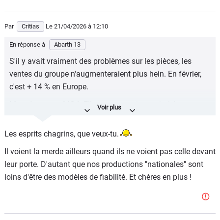
Par
Critias
Le 21/04/2026
à 12:10
En réponse à
Abarth 13
S'il y avait vraiment des problèmes sur les pièces, les
ventes du groupe n'augmenteraient plus hein. En février,
c'est + 14 % en Europe.
Ma mère a une MG4. Elle a eu un petit soucis (phare
gauche qui prenait un peu l'eau). C'était un problème de
joint. Ils n'ont pas voulu s'emmerder, ils ont changé le feu
Les esprits chagrins, que veux-tu.
complet. La pièce a été dispo en 3 jours.
Il voient la merde ailleurs quand ils ne voient pas celle devant
leur porte. D'autant que nos productions "nationales" sont
loins d'être des modèles de fiabilité. Et chères en plus !