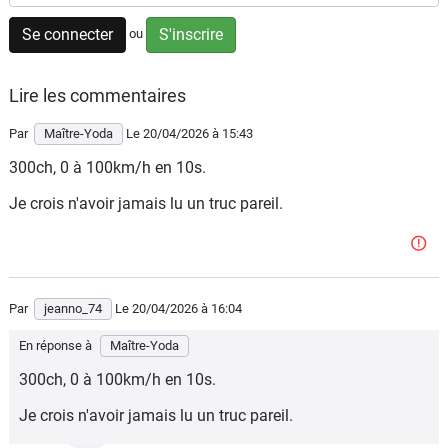
Flottes
Se connecter
S'inscrire
ou
Auto
Lire les commentaires
Services
Par
Maître-Yoda
Le 20/04/2026
à 15:43
Forum
300ch, 0 à 100km/h en 10s.
Moto
Je crois n'avoir jamais lu un truc pareil.
Marques
Par
jeanno_74
Le 20/04/2026
à 16:04
En réponse à
Maître-Yoda
300ch, 0 à 100km/h en 10s.
Je crois n'avoir jamais lu un truc pareil.