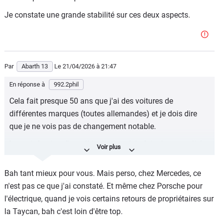
Je constate une grande stabilité sur ces deux aspects.
Par
Abarth 13
Le 21/04/2026
à 21:47
En réponse à
992.2phil
Cela fait presque 50 ans que j'ai des voitures de
différentes marques (toutes allemandes) et je dois dire
que je ne vois pas de changement notable.
La satisfaction d'un véhicule vient à la fois de sa qualité
intrinsèque et de la qualité du service.
Bah tant mieux pour vous. Mais perso, chez Mercedes, ce
Je constate une grande stabilité sur ces deux aspects.
n'est pas ce que j'ai constaté. Et même chez Porsche pour
l'électrique, quand je vois certains retours de propriétaires sur
la Taycan, bah c'est loin d'être top.