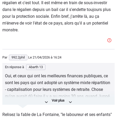
régalien et c'est tout. Il est même en train de sous-investir
dans le régalien depuis un bail car il s'endette toujours plus
pour la protection sociale. Enfin bref, j'arrête là, au ça
m'énerve de voir l'état de ce pays, alors qu'il a un potentiel
monstre.
Par
992.2phil
Le 21/04/2026
à 16:24
En réponse à
Abarth 13
Oui, et ceux qui ont les meilleures finances publiques, ce
sont les pays qui ont adopté un système mixte répartition
- capitalisation pour leurs systèmes de retraite. Chose
qu'on aurait dû faire il y a au moins 30 ans, quand Juppé
voulait un système universel pour la répartition. C'est à ce
moment là qu'il aurait fallu faire la bascule. Maintenant,
Relisez la fable de La Fontaine, "le laboureur et ses enfants"
c'est trop tard, vu l'endettement du pays (enfin, ça sera