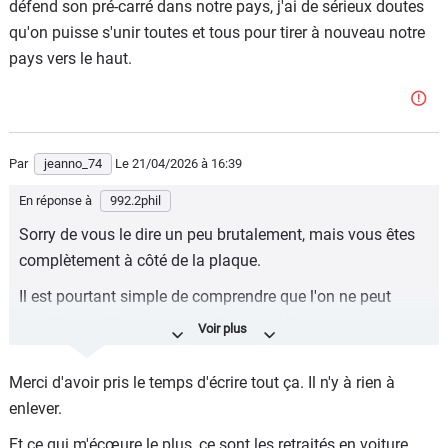
défend son pré-carré dans notre pays, j'ai de sérieux doutes
qu'on puisse s'unir toutes et tous pour tirer à nouveau notre
pays vers le haut.
Par
jeanno_74
Le 21/04/2026
à 16:39
En réponse à
992.2phil
Sorry de vous le dire un peu brutalement, mais vous êtes
complètement à côté de la plaque.
Il est pourtant simple de comprendre que l'on ne peut
produire un bien au meme prix quand dans :
1) le pays A : une démocratie : on travaille 35h jusque 62
Merci d'avoir pris le temps d'écrire tout ça. Il n'y à rien à
ans, avec des syndicats, une sécurité sociale et de
enlever.
multiples avantages
Et ce qui m'écœure le plus, ce sont les retraités en voiture
2) la Chine ; régime totalitaire : on travaille 60h/semaine