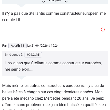
PSA, ça fait depuis pas mal d'années qu'ils fabriquent des
voitures qui ne sont même pas correctes niveau fiabilité.
Il n'y a pas que Stellantis comme constructeur européen, me
Et même en cas de défauts de conception, ça tatillonne
semble-t-il....
pour prendre en charge. Alors à partir de là, pourquoi
payer plus cher ?
Par
Abarth 13
Le 21/04/2026
à 19:24
En réponse à
992.2phil
Il n'y a pas que Stellantis comme constructeur européen,
me semble-t-il....
Mais même les autres constructeurs européens, il y a eu de
belles bêtes à chagrin sur ces vingt dernières années. Mon
père a été mécano chez Mercedes pendant 20 ans. Je peux
affirmer sans problème que ça a bien baissé en qualité et en