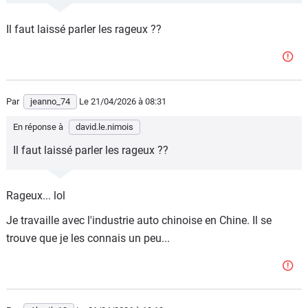
gauche qui prenait un peu l'eau). C'était un problème de
joint. Ils n'ont pas voulu s'emmerder, ils ont changé le feu
Il faut laissé parler les rageux ??
complet. La pièce a été dispo en 3 jours.
Par
jeanno_74
Le 21/04/2026
à 08:31
En réponse à
david.le.nimois
Il faut laissé parler les rageux ??
Rageux... lol
Je travaille avec l'industrie auto chinoise en Chine. Il se
trouve que je les connais un peu...