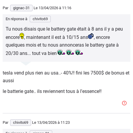
plein fer.. sur la borne rapide!!
Par
gignac-31
Le 13/04/2026
à 11:16
dernier truc le ve c'est poubelle tous les 10 ans..!!
En réponse à
chivito69
15 maxi sinon 15 000 de batterie!!
Tu nous disais que le battery gate était à 8 ans il y a peu
l age moyen du parc auto c'est 12 /3 ans..
encore
, maintenant il est à 10/15 ans
, encore
quelques mois et tu nous annonceras le battery gate à
çà veut dire que tu as 20 millions de caisses qui ont entre
20/30 ans... tout va bien
neuf et 12 ans.;
et 20 millions entre 12 et 30 ans?
tesla vend plus rien au usa..- 40%!! fini les 7500$ de bonus et
chiffre impossible avec ton ve jetable!!
aussi
le batterie gate.. ils reviennent tous à l'essence!!
Par
chivito69
Le 13/04/2026
à 11:23