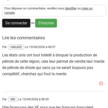
Flottes
Pour déposer un commentaire, veuillez vous
identifier
ou
créer un
Auto
compte
.
Se connecter
S'inscrire
ou
Services
Forum
Lire les commentaires
Par
meca32
Le 13/04/2026
à 08:37
Moto
Les états unis ont tout intérêt à bloquer la production de
Marques
pétrole de cette région, cela leur permet de vendre leur merde
de pétrole de shiste qui sans ça ne serait toujours pas
compétitif, cherchez qui fout la merde .
Par
hbt
Le 13/04/2026
à 08:39
Vite finançons des VE pour que les français basculent