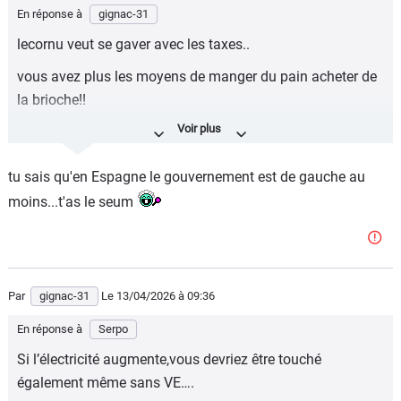
En réponse à
gignac-31
lecornu veut se gaver avec les taxes..
vous avez plus les moyens de manger du pain acheter de
la brioche!!
leur plan machiavelique c'est vous pouvez plus payer
votre plein de go 120 balles..
tu sais qu'en Espagne le gouvernement est de gauche au
acheter un ve a 40 000!!
moins...t'as le seum
et payer 600 de cred par mois!!
mieux louer le!! çà vous coutera.. 60 000 en 9 ans!!
alors que votre vieu diesel qui décote plus.. lui il va vous
Par
gignac-31
Le 13/04/2026
à 09:36
couter quoi .. 5000 en réparation en 9 ans..?
En réponse à
Serpo
ce gvt est un escroc!!
Si l’électricité augmente,vous devriez être touché
quand le diesel passe de 1;50 à 2,40.. soit 90cts
également même sans VE….
d'augmentation..