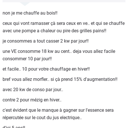
vous payez 45 cts de taxes supplémentaires!!
non je me chauffe au bois!!
macron vous vole!!
ceux qui vont ramasser çà sera ceux en ve.. et qui se chauffe
et il vole les pauvres ceux qui roulent a go!!
avec une pompe a chaleur ou pire des grilles pains!!
il vous vole de 45 cts de taxes supplémentaire!!
je consommes a tout casser 2 kw par jour!!
le prix normal avec deja le gros racket.. c'est 1;70
une VE consomme 18 kw au cent.. deja vous allez facile
l'essence et 1;90 le go!!
consommer 10 par jour!!
en espagne le we dernier j'ai payé 1;50 l'essence!!
et facile.. 10 pour votre chauffage en hiver!!
50cts de moins que en france!!
bref vous allez morfler.. si çà prend 15% d'augmentation!!
on voit bien que macron et son gvt d'incapable se gave
avec 20 kw de conso par jour..
sur notre dos!!
contre 2 pour mézig en hiver..
c'est évident que le manque à gagner sur l'essence sera
répercutée sur le cout du jus electrique..
d'ici 5 ans!!