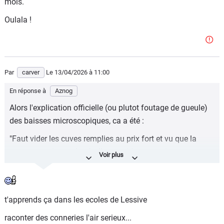
mois.
Oulala !
Par
carver
Le 13/04/2026
à 11:00
En réponse à
Aznog
Alors l'explication officielle (ou plutot foutage de gueule)
des baisses microscopiques, ca a été :
"Faut vider les cuves remplies au prix fort et vu que la
consommation a chuté, elles se vident pas vite ... et on
peut pas vendre à pertes, c'est ballot
"
Par contre, quand c'était à la hausse, bizarrement, les
hausses étaient instantanées. Une simple et regrettable
t'apprends ça dans les ecoles de Lessive
coïncidence ...
raconter des conneries l'air serieux...