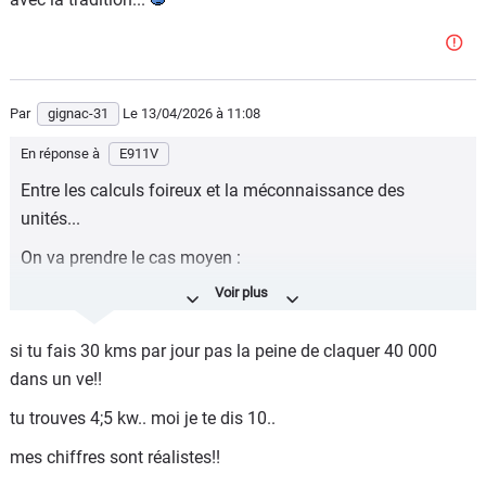
Par
gignac-31
Le 13/04/2026
à 11:08
En réponse à
E911V
Entre les calculs foireux et la méconnaissance des
unités...
On va prendre le cas moyen :
- kilométrage quotidien moyen :30 km
- conso moyenne en utilisation urbaine/périurbaine : 15
si tu fais 30 kms par jour pas la peine de claquer 40 000
kWh/100
dans un ve!!
Soit 4.5 kWh par jour (tu as noté le petit h après kW ?)
tu trouves 4;5 kw.. moi je te dis 10..
Coût actuel : 0,90 €/jour soit environ 30 € / mois
mes chiffres sont réalistes!!
15% d'augmentation (ta supposition) : 4,50 € de plus par