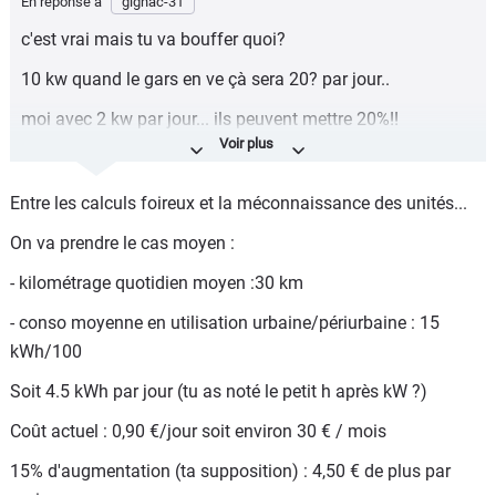
En réponse à
gignac-31
c'est vrai mais tu va bouffer quoi?
10 kw quand le gars en ve çà sera 20? par jour..
moi avec 2 kw par jour... ils peuvent mettre 20%!!
toi çà te coutera 10 fois plus de taxes!!
Entre les calculs foireux et la méconnaissance des unités...
On va prendre le cas moyen :
- kilométrage quotidien moyen :30 km
- conso moyenne en utilisation urbaine/périurbaine : 15
kWh/100
Soit 4.5 kWh par jour (tu as noté le petit h après kW ?)
Coût actuel : 0,90 €/jour soit environ 30 € / mois
15% d'augmentation (ta supposition) : 4,50 € de plus par