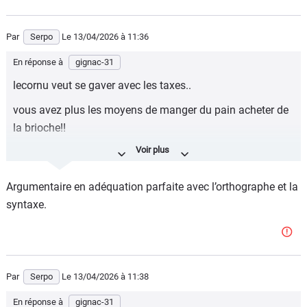
Par
Serpo
Le 13/04/2026
à 11:36
En réponse à
gignac-31
lecornu veut se gaver avec les taxes..
vous avez plus les moyens de manger du pain acheter de
la brioche!!
leur plan machiavelique c'est vous pouvez plus payer
votre plein de go 120 balles..
Argumentaire en adéquation parfaite avec l’orthographe et la
acheter un ve a 40 000!!
syntaxe.
et payer 600 de cred par mois!!
mieux louer le!! çà vous coutera.. 60 000 en 9 ans!!
alors que votre vieu diesel qui décote plus.. lui il va vous
Par
Serpo
Le 13/04/2026
à 11:38
couter quoi .. 5000 en réparation en 9 ans..?
En réponse à
gignac-31