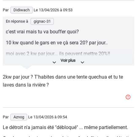
Par
Didiwach
Le 13/04/2026
à 09:53
En réponse à
gignac-31
c'est vrai mais tu va bouffer quoi?
10 kw quand le gars en ve çà sera 20? par jour..
moi avec 2 kw par jour... ils peuvent mettre 20%!!
toi çà te coutera 10 fois plus de taxes!!
2kw par jour ? T'habites dans une tente quechua et tu te
laves dans la rivière ?
Par
Aznog
Le 13/04/2026
à 09:54
Le détroit n'a jamais été "débloqué" ... même partiellement.