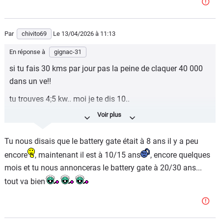
Par
chivito69
Le 13/04/2026
à 11:13
En réponse à
gignac-31
si tu fais 30 kms par jour pas la peine de claquer 40 000
dans un ve!!
tu trouves 4;5 kw.. moi je te dis 10..
mes chiffres sont réalistes!!
alors oui ca te coute 3 fois moins cher la charge de ton
Tu nous disais que le battery gate était à 8 ans il y a peu
ve..
encore
, maintenant il est à 10/15 ans
, encore quelques
mais d'ici 5 ans çà sera que 2 fois moins cher..
mois et tu nous annonceras le battery gate à 20/30 ans...
tout va bien
pour le gars qui roule au rouge.. ethanol gpl etc.. c'est les
memes prix!!
parce que eh dés que tu sors du dapartement tu recharge