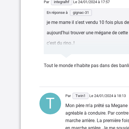
Par
integralhf
Le 24/01/2024
à 17:57
En réponse à
gignac-31
je me marre il s'est vendu 10 fois plus de
aujourd'hui trouver une mégane de cette é
c'est du rino..!
alors que les gof3.. y en a encore un paq
Tout le monde n'habite pas dans des banl
Par
Twin1
Le 24/01/2024
à 18:13
Mon père m'a prêté sa Megane c
agréable à conduire. Par contre
marche arrière. La première fois
en marche arrière. Je me souvie