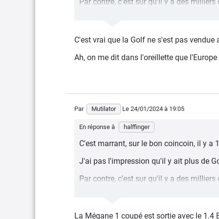
Par contre, c'est sur qu'il y a des millie
gamme alors que la Mégane coupé n'a ex
C'est forcément plus rare une Mégane c
C'est vrai que la Golf ne s'est pas vendue 
Ah, on me dit dans l'oreillette que l'Europe
Par
Mutilator
Le 24/01/2024
à 19:05
En réponse à
halffinger
C'est marrant, sur le bon coincoin, il y a
J'ai pas l'impression qu'il y ait plus de
Par contre, c'est sur qu'il y a des millie
gamme alors que la Mégane coupé n'a ex
C'est forcément plus rare une Mégane c
La Mégane 1 coupé est sortie avec le 1.4 