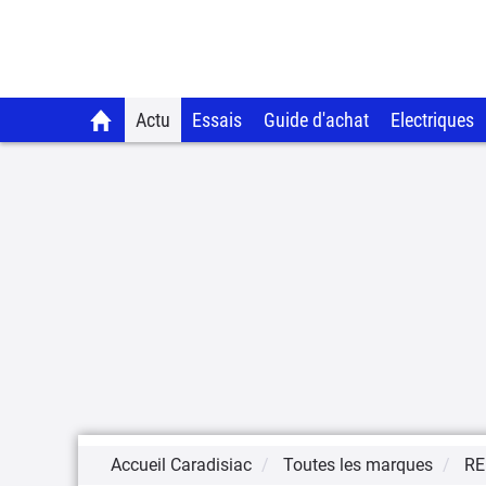
Actu
Essais
Guide d'achat
Electriques
Accueil Caradisiac
Toutes les marques
RE