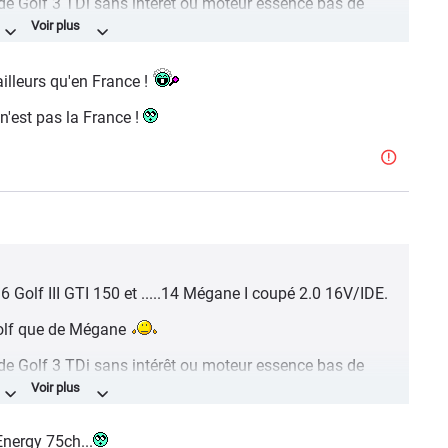
rs de Golf 3 TDi sans intérêt ou moteur essence bas de
isté qu'avec des moteurs de plus de 100 chevaux .
oupé, qu'une Golf 3 de cassos
ailleurs qu'en France !
 n'est pas la France !
 16 Golf III GTI 150 et .....14 Mégane I coupé 2.0 16V/IDE.
 Golf que de Mégane
rs de Golf 3 TDi sans intérêt ou moteur essence bas de
isté qu'avec des moteurs de plus de 100 chevaux .
oupé, qu'une Golf 3 de cassos
Energy 75ch...