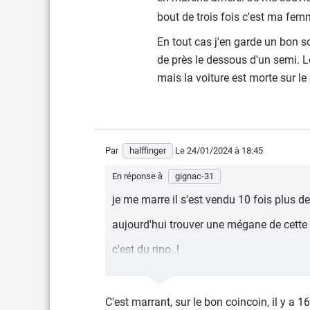
bout de trois fois c'est ma fe
En tout cas j'en garde un bon so
de près le dessous d'un semi. L
mais la voiture est morte sur l
Par
halffinger
Le 24/01/2024
à 18:45
En réponse à
gignac-31
je me marre il s'est vendu 10 fois plus de
aujourd'hui trouver une mégane de cette é
c'est du rino..!
alors que les gof3.. y en a encore un paq
C'est marrant, sur le bon coincoin, il y a 1