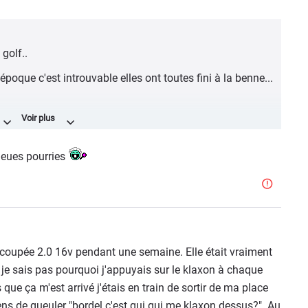
 golf..
poque c'est introuvable elles ont toutes fini à la benne...
uet!!
ieues pourries
oupée 2.0 16v pendant une semaine. Elle était vraiment
 je sais pas pourquoi j'appuyais sur le klaxon à chaque
 que ça m'est arrivé j'étais en train de sortir de ma place
ns de gueuler "bordel c'est qui qui me klaxon dessus?". Au