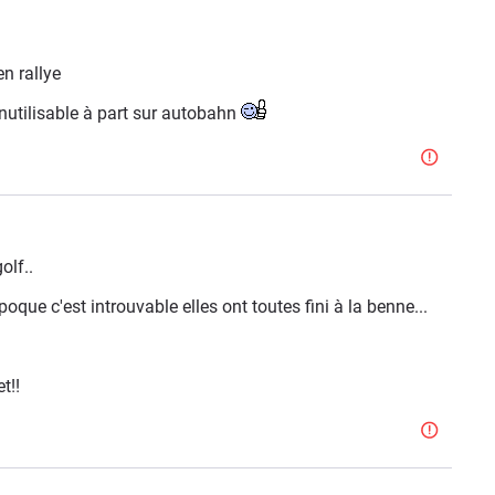
en rallye
nutilisable à part sur autobahn
olf..
que c'est introuvable elles ont toutes fini à la benne...
t!!