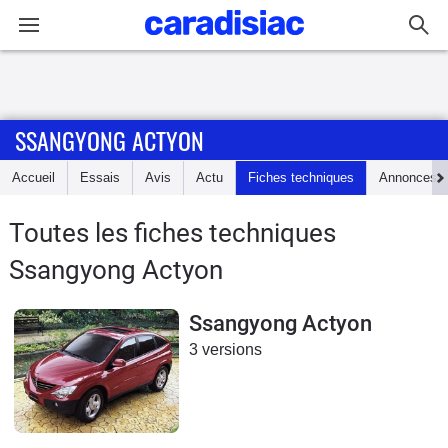
Connexion / Inscription
SSANGYONG ACTYON
Accueil
Accueil
Essais
Avis
Actu
Fiches techniques
Annonces
Actu
Toutes les fiches techniques
Essais
Ssangyong Actyon
Guide
d'achat
Ssangyong Actyon
3 versions
Electriques
Utilitaires