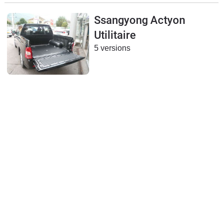
Flottes
Ssangyong Actyon
Auto
Utilitaire
Services
5 versions
Forum
Moto
Marques