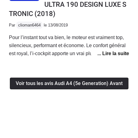
ULTRA 190 DESIGN LUXE S
TRONIC
(2018)
Par
clioman6464
le 13/08/2019
Pour l’instant tout va bien, le moteur est vraiment top,
silencieux, performant et économe. Le confort général
est royal, l’i-cockpit apporte un vrai plus! La voiture a
l’air fiable, je n’ai eu aucun soucis mécanique/
électronique jusqu’à présent.Enfin le coffre généreux
permet d’avoir une voiture bonne à tout faire!
Voir tous les avis Audi A4 (5e Generation) Avant