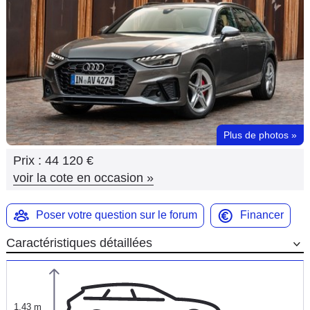
Flottes
Auto
Services
Forum
Plus de photos
»
Moto
Prix :
44 120 €
Marques
voir la cote en occasion
»
Poser votre question sur le forum
Financer
Caractéristiques détaillées
1,43 m