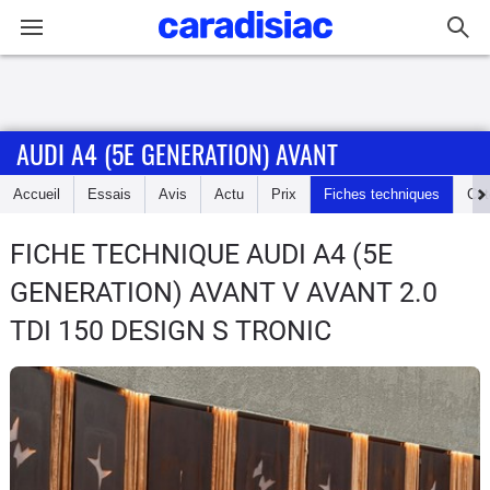
Connexion / Inscription
AUDI A4 (5E GENERATION) AVANT
Accueil
Accueil
Essais
Avis
Actu
Prix
Fiches techniques
Cot
Actu
FICHE TECHNIQUE AUDI A4 (5E
Essais
GENERATION) AVANT
V AVANT 2.0
Guide
TDI 150 DESIGN S TRONIC
d'achat
Electriques
Utilitaires