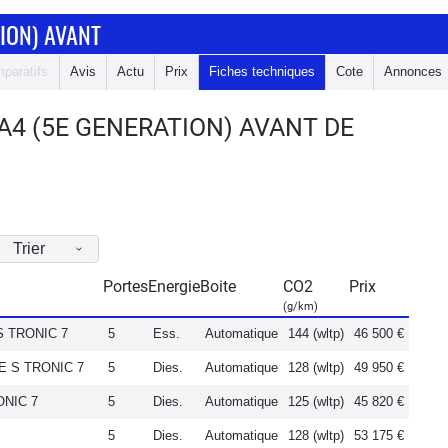
ION) AVANT
paratifs
Avis
Actu
Prix
Fiches techniques
Cote
Annonces
A4 (5E GENERATION) AVANT DE
Trier
Portes
Energie
Boite
CO2
Prix
(g/km)
 S TRONIC 7
5
Ess.
Automatique
144 (wltp)
46 500 €
VE S TRONIC 7
5
Dies.
Automatique
128 (wltp)
49 950 €
ONIC 7
5
Dies.
Automatique
125 (wltp)
45 820 €
5
Dies.
Automatique
128 (wltp)
53 175 €