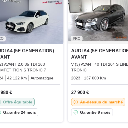
RO
PRO
DI A4 (5E GENERATION)
AUDI A4 (5E GENERATIO
VANT
AVANT
(2) AVANT 2.0 35 TDI 163
V (3) AVANT 40 TDI 204 S LIN
MPETITION S TRONIC 7
TRONIC
24
42 122 Km
Automatique
Diesel
2023
137 000 Km
Automati
 980 €
27 900 €
Offre équitable
Au-dessus du marché
Garantie 24 mois
Garantie 9 mois