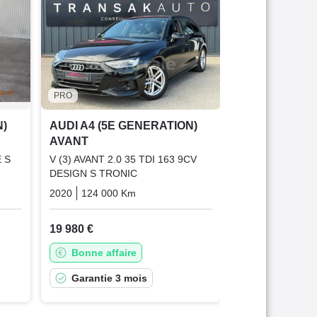
AVANT
V (3) AVANT 2.0 
TRONIC 7
2022
51 657 K
22 890 €
PRO
Offre équit
N)
AUDI A4 (5E GENERATION)
AVANT
Garantie 6
E S
V (3) AVANT 2.0 35 TDI 163 9CV
DESIGN S TRONIC
que
Diesel
2020
124 000 Km
Automatique
Diesel
19 980 €
Bonne affaire
Garantie 3 mois