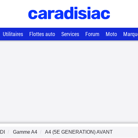
Utilitaires
Flottes auto
Services
Forum
Moto
Marqu
DI
Gamme
A4
A4 (5E GENERATION) AVANT