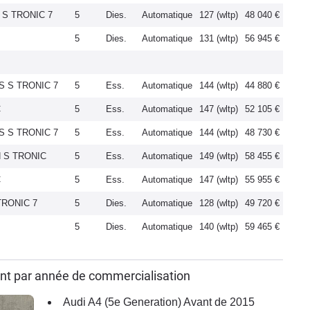
S S TRONIC 7
5
Dies.
Automatique
127 (wltp)
48 040 €
5
Dies.
Automatique
131 (wltp)
56 945 €
US S TRONIC 7
5
Ess.
Automatique
144 (wltp)
44 880 €
C
5
Ess.
Automatique
147 (wltp)
52 105 €
US S TRONIC 7
5
Ess.
Automatique
144 (wltp)
48 730 €
N S TRONIC
5
Ess.
Automatique
149 (wltp)
58 455 €
C
5
Ess.
Automatique
147 (wltp)
55 955 €
TRONIC 7
5
Dies.
Automatique
128 (wltp)
49 720 €
5
Dies.
Automatique
140 (wltp)
59 465 €
ant par année de commercialisation
Audi A4 (5e Generation) Avant de 2015