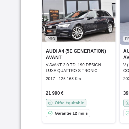
PRO
P
AUDI A4 (5E GENERATION)
AU
AVANT
A
V AVANT 2.0 TDI 190 DESIGN
V 
LUXE QUATTRO S TRONIC
CO
2017
125 163 Km
Automatique
Diesel
20
21 990 €
39
Offre équitable
Garantie 12 mois