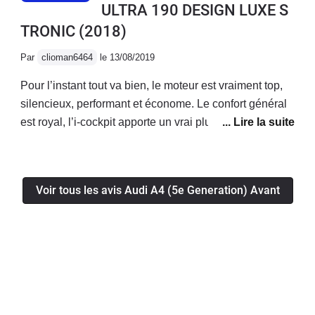
ULTRA 190 DESIGN LUXE S
TRONIC
(2018)
Par
clioman6464
le 13/08/2019
Pour l’instant tout va bien, le moteur est vraiment top,
silencieux, performant et économe. Le confort général
est royal, l’i-cockpit apporte un vrai plus! La voiture a
l’air fiable, je n’ai eu aucun soucis mécanique/
électronique jusqu’à présent.Enfin le coffre généreux
permet d’avoir une voiture bonne à tout faire!
Voir tous les avis Audi A4 (5e Generation) Avant