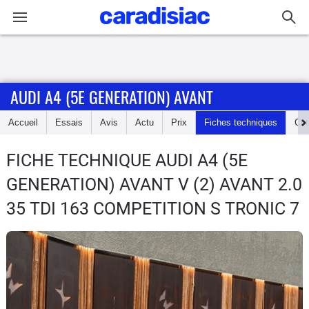
Connexion / Inscription
AUDI A4 (5E GENERATION) AVANT
Accueil
Accueil
Essais
Avis
Actu
Prix
Fiches techniques
Cot
Actu
FICHE TECHNIQUE AUDI A4 (5E
Essais
GENERATION) AVANT
V (2) AVANT 2.0
Guide
35 TDI 163 COMPETITION S TRONIC 7
d'achat
Electriques
Utilitaires