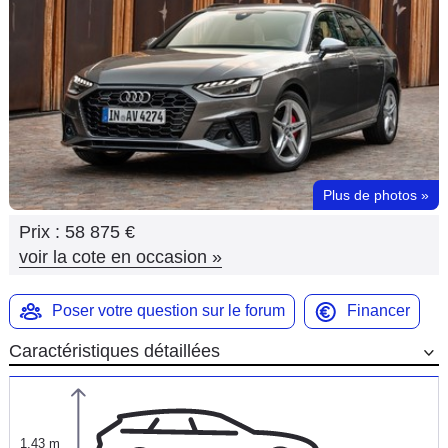
Flottes
Auto
Services
Forum
Plus de photos
»
Moto
Prix :
58 875 €
Marques
voir la cote en occasion
»
Poser votre question sur le forum
Financer
Caractéristiques détaillées
1,43 m