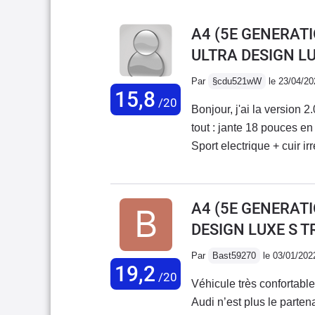
A4 (5E GENERATI
ULTRA DESIGN L
Par
§cdu521wW
le 23/04/20
15,8
/20
Bonjour, j'ai la version
tout : jante 18 pouces e
Sport electrique + cuir ir
A1 1.8 Tfsi ( de ma femm
douceur et dans un silenc
chrono est seul juge 26 
A4 (5E GENERATI
battue....Trés bonne rout
DESIGN LUXE S T
silencieuse.Pour moi c'e
Mercedes.Bonne route 
Par
Bast59270
le 03/01/202
19,2
/20
Véhicule très confortable
Audi n’est plus le parten