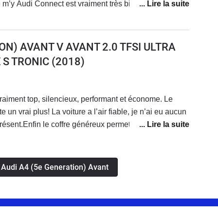
 m’y Audi Connect est vraiment très bien avec une
e smartphone. Attention toute fois au coût des licences
té. Autrement la véritable deutsche qualité
ON) AVANT V AVANT 2.0 TFSI ULTRA
 S TRONIC
(2018)
 vraiment top, silencieux, performant et économe. Le
te un vrai plus! La voiture a l’air fiable, je n’ai eu aucun
ésent.Enfin le coffre généreux permet d’avoir une
s Audi A4 (5e Generation) Avant