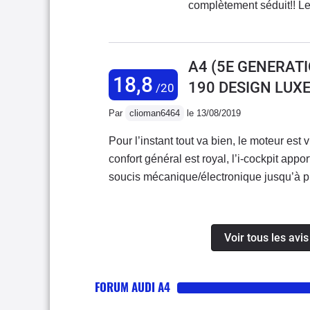
complètement séduit!! Le
gestion du véhicule via l
pour peut de fonctionnali
A4 (5E GENERATI
18,8
190 DESIGN LUXE
/20
Par
clioman6464
le 13/08/2019
Pour l’instant tout va bien, le moteur est
confort général est royal, l’i-cockpit appor
soucis mécanique/électronique jusqu’à pr
voiture bonne à tout faire!
Voir tous les avi
FORUM AUDI A4