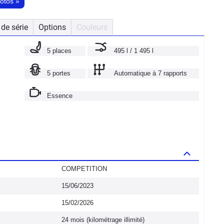
hotos
»
de série
Options
Couleurs
5 places
495 l / 1 495 l
5 portes
Automatique à 7 rapports
Essence
COMPETITION
15/06/2023
15/02/2026
24 mois (kilométrage illimité)