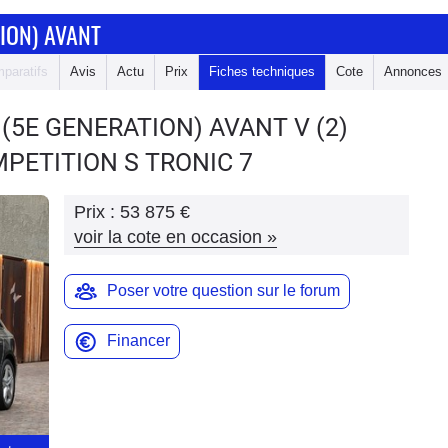
ION) AVANT
paratifs
Avis
Actu
Prix
Fiches techniques
Cote
Annonces
 (5E GENERATION) AVANT
V (2)
MPETITION S TRONIC 7
Prix :
53 875 €
voir la cote en occasion
»
Poser votre question sur le forum
Financer