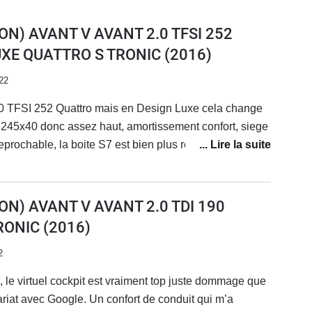
ON) AVANT V AVANT 2.0 TFSI 252
UXE QUATTRO S TRONIC
(2016)
22
 2.0 TFSI 252 Quattro mais en Design Luxe cela change
n 245x40 donc assez haut, amortissement confort, siege
reprochable, la boite S7 est bien plus reactive que sur la
e ) la puissance est bien presente mais delivrée en
e surprenant ( vitre AV feuilletée ). Pour autant le
s au 1000 m et 5.9 s au 0 a 100 meme la BMW 330 i est
ON) AVANT V AVANT 2.0 TDI 190
iere confortable tout en etant dynamique,
RONIC
(2016)
st le compromis ideale entre la BMW et la
CD
2
, le virtuel cockpit est vraiment top juste dommage que
ariat avec Google. Un confort de conduit qui m’a