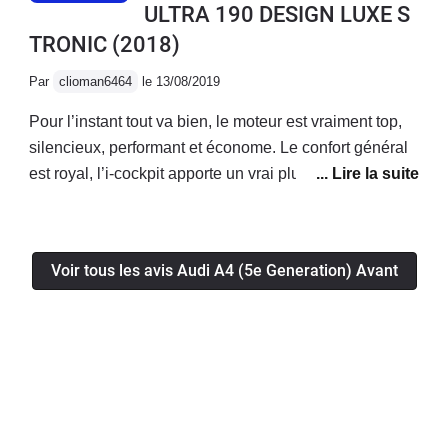
ULTRA 190 DESIGN LUXE S
TRONIC
(2018)
Par
clioman6464
le 13/08/2019
Pour l’instant tout va bien, le moteur est vraiment top,
silencieux, performant et économe. Le confort général
est royal, l’i-cockpit apporte un vrai plus! La voiture a
l’air fiable, je n’ai eu aucun soucis mécanique/
électronique jusqu’à présent.Enfin le coffre généreux
permet d’avoir une voiture bonne à tout faire!
Voir tous les avis Audi A4 (5e Generation) Avant