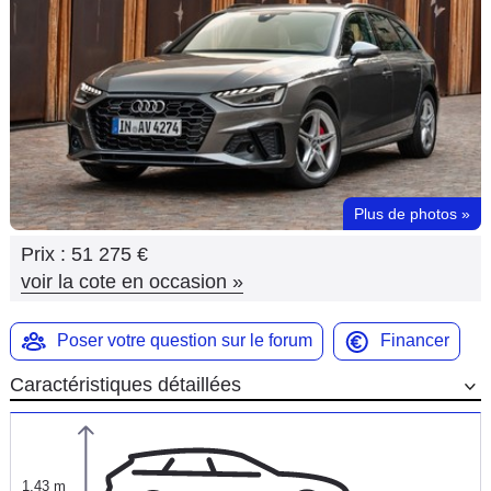
Flottes
Auto
Services
Forum
Plus de photos
»
Moto
Prix :
51 275 €
Marques
voir la cote en occasion
»
Poser votre question sur le forum
Financer
Caractéristiques détaillées
1,43 m