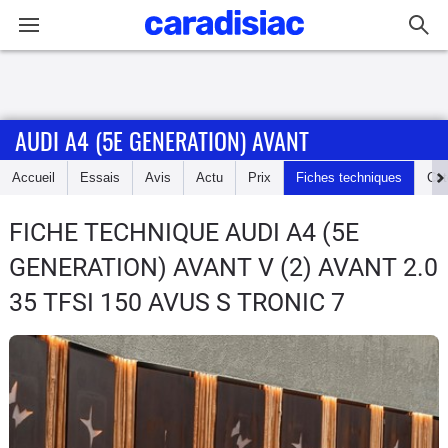
Connexion / Inscription
AUDI A4 (5E GENERATION) AVANT
Accueil
Accueil
Essais
Avis
Actu
Prix
Fiches techniques
Cot
Actu
FICHE TECHNIQUE AUDI A4 (5E
Essais
GENERATION) AVANT
V (2) AVANT 2.0
Guide
35 TFSI 150 AVUS S TRONIC 7
d'achat
Electriques
Utilitaires