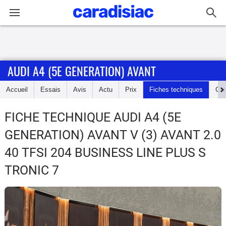
Connexion / Inscription
AUDI A4 (5E GENERATION) AVANT
Accueil
Accueil
Essais
Avis
Actu
Prix
Fiches techniques
Cot
Actu
FICHE TECHNIQUE AUDI A4 (5E
Essais
GENERATION) AVANT
V (3) AVANT 2.0
Guide
40 TFSI 204 BUSINESS LINE PLUS S
d'achat
TRONIC 7
Electriques
Utilitaires