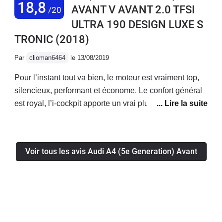
18,8
AVANT V AVANT 2.0 TFSI
/20
deutsche qualité
ULTRA 190 DESIGN LUXE S
TRONIC
(2018)
Par
clioman6464
le 13/08/2019
Pour l’instant tout va bien, le moteur est vraiment top,
silencieux, performant et économe. Le confort général
est royal, l’i-cockpit apporte un vrai plus! La voiture a
l’air fiable, je n’ai eu aucun soucis mécanique/
électronique jusqu’à présent.Enfin le coffre généreux
permet d’avoir une voiture bonne à tout faire!
Voir tous les avis Audi A4 (5e Generation) Avant