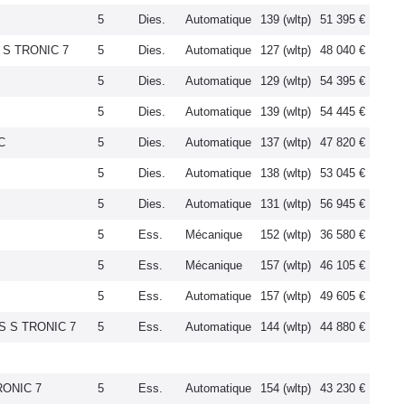
5
Dies.
Automatique
139 (wltp)
51 395 €
S S TRONIC 7
5
Dies.
Automatique
127 (wltp)
48 040 €
5
Dies.
Automatique
129 (wltp)
54 395 €
5
Dies.
Automatique
139 (wltp)
54 445 €
C
5
Dies.
Automatique
137 (wltp)
47 820 €
5
Dies.
Automatique
138 (wltp)
53 045 €
5
Dies.
Automatique
131 (wltp)
56 945 €
5
Ess.
Mécanique
152 (wltp)
36 580 €
5
Ess.
Mécanique
157 (wltp)
46 105 €
5
Ess.
Automatique
157 (wltp)
49 605 €
US S TRONIC 7
5
Ess.
Automatique
144 (wltp)
44 880 €
RONIC 7
5
Ess.
Automatique
154 (wltp)
43 230 €