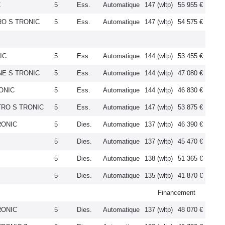
C
5
Ess.
Automatique
147 (wltp)
55 955 €
TRO S TRONIC
5
Ess.
Automatique
147 (wltp)
54 575 €
IC
5
Ess.
Automatique
144 (wltp)
53 455 €
INE S TRONIC
5
Ess.
Automatique
144 (wltp)
47 080 €
RONIC
5
Ess.
Automatique
144 (wltp)
46 830 €
TTRO S TRONIC
5
Ess.
Automatique
147 (wltp)
53 875 €
RONIC
5
Dies.
Automatique
137 (wltp)
46 390 €
5
Dies.
Automatique
137 (wltp)
45 470 €
5
Dies.
Automatique
138 (wltp)
51 365 €
5
Dies.
Automatique
135 (wltp)
41 870 €
Financement
RONIC
5
Dies.
Automatique
137 (wltp)
48 070 €