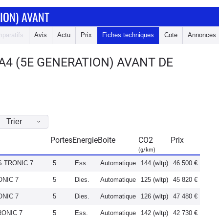
ION) AVANT
paratifs
Avis
Actu
Prix
Fiches techniques
Cote
Annonces
A4 (5E GENERATION) AVANT DE
Trier
Portes
Energie
Boite
CO2
Prix
(g/km)
 S TRONIC 7
5
Ess.
Automatique
144 (wltp)
46 500 €
ONIC 7
5
Dies.
Automatique
125 (wltp)
45 820 €
ONIC 7
5
Dies.
Automatique
126 (wltp)
47 480 €
RONIC 7
5
Ess.
Automatique
142 (wltp)
42 730 €