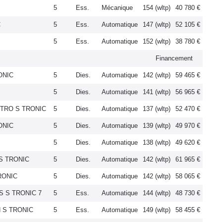
5
Ess.
Mécanique
154 (wltp)
40 780 €
C
5
Ess.
Automatique
147 (wltp)
52 105 €
5
Ess.
Automatique
152 (wltp)
38 780 €
Financement
ONIC
5
Dies.
Automatique
142 (wltp)
59 465 €
5
Dies.
Automatique
141 (wltp)
56 965 €
ATTRO S TRONIC
5
Dies.
Automatique
137 (wltp)
52 470 €
ONIC
5
Dies.
Automatique
139 (wltp)
49 970 €
5
Dies.
Automatique
138 (wltp)
49 620 €
 S TRONIC
5
Dies.
Automatique
142 (wltp)
61 965 €
TRONIC
5
Dies.
Automatique
142 (wltp)
58 065 €
US S TRONIC 7
5
Ess.
Automatique
144 (wltp)
48 730 €
N S TRONIC
5
Ess.
Automatique
149 (wltp)
58 455 €