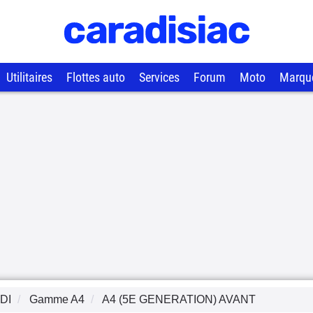
Utilitaires
Flottes auto
Services
Forum
Moto
Marqu
DI
Gamme
A4
A4 (5E GENERATION) AVANT