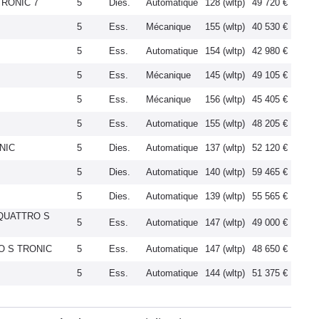
TRONIC 7
5
Dies.
Automatique
128 (wltp)
49 720 €
5
Ess.
Mécanique
155 (wltp)
40 530 €
5
Ess.
Automatique
154 (wltp)
42 980 €
5
Ess.
Mécanique
145 (wltp)
49 105 €
5
Ess.
Mécanique
156 (wltp)
45 405 €
5
Ess.
Automatique
155 (wltp)
48 205 €
NIC
5
Dies.
Automatique
137 (wltp)
52 120 €
5
Dies.
Automatique
140 (wltp)
59 465 €
5
Dies.
Automatique
139 (wltp)
55 565 €
 QUATTRO S
5
Ess.
Automatique
147 (wltp)
49 000 €
RO S TRONIC
5
Ess.
Automatique
147 (wltp)
48 650 €
5
Ess.
Automatique
144 (wltp)
51 375 €