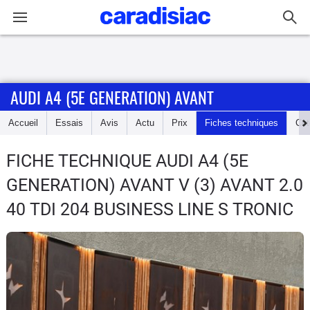
Connexion / Inscription
AUDI A4 (5E GENERATION) AVANT
Accueil
Accueil
Essais
Avis
Actu
Prix
Fiches techniques
Cot
Actu
FICHE TECHNIQUE AUDI A4 (5E
Essais
GENERATION) AVANT
V (3) AVANT 2.0
Guide
40 TDI 204 BUSINESS LINE S TRONIC
d'achat
Electriques
Utilitaires