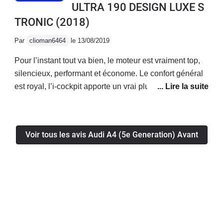
ULTRA 190 DESIGN LUXE S
TRONIC
(2018)
Par
clioman6464
le 13/08/2019
Pour l’instant tout va bien, le moteur est vraiment top,
silencieux, performant et économe. Le confort général
est royal, l’i-cockpit apporte un vrai plus! La voiture a
l’air fiable, je n’ai eu aucun soucis mécanique/
électronique jusqu’à présent.Enfin le coffre généreux
permet d’avoir une voiture bonne à tout faire!
Voir tous les avis Audi A4 (5e Generation) Avant