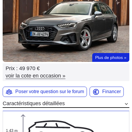
Flottes
Auto
Services
Forum
Plus de photos
»
Moto
Prix :
49 970 €
Marques
voir la cote en occasion
»
Poser votre question sur le forum
Financer
Caractéristiques détaillées
1,43 m