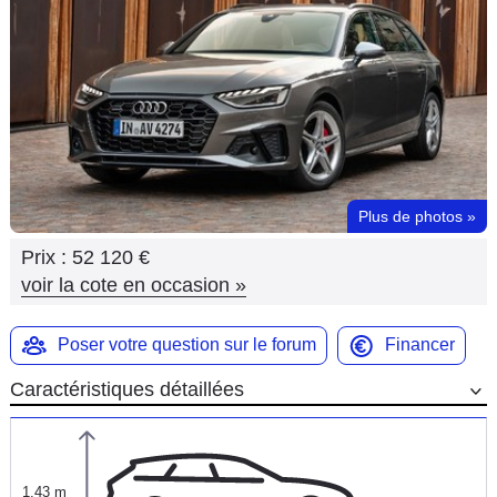
Flottes
Auto
Services
Forum
Plus de photos
»
Moto
Prix :
52 120 €
Marques
voir la cote en occasion
»
Poser votre question sur le forum
Financer
Caractéristiques détaillées
1,43 m