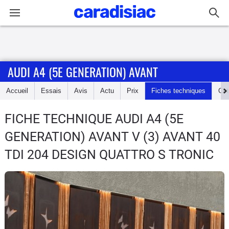
Connexion / Inscription
AUDI A4 (5E GENERATION) AVANT
Accueil
Accueil
Essais
Avis
Actu
Prix
Fiches techniques
Cot
Actu
FICHE TECHNIQUE AUDI A4 (5E
Essais
GENERATION) AVANT
V (3) AVANT 40
Guide
TDI 204 DESIGN QUATTRO S TRONIC
d'achat
Electriques
Utilitaires