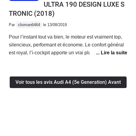
ULTRA 190 DESIGN LUXE S
TRONIC
(2018)
Par
clioman6464
le 13/08/2019
Pour l’instant tout va bien, le moteur est vraiment top,
silencieux, performant et économe. Le confort général
est royal, l’i-cockpit apporte un vrai plus! La voiture a
l’air fiable, je n’ai eu aucun soucis mécanique/
électronique jusqu’à présent.Enfin le coffre généreux
permet d’avoir une voiture bonne à tout faire!
Voir tous les avis Audi A4 (5e Generation) Avant