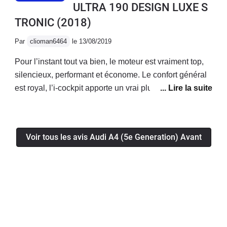
ULTRA 190 DESIGN LUXE S
TRONIC
(2018)
Par
clioman6464
le 13/08/2019
Pour l’instant tout va bien, le moteur est vraiment top,
silencieux, performant et économe. Le confort général
est royal, l’i-cockpit apporte un vrai plus! La voiture a
l’air fiable, je n’ai eu aucun soucis mécanique/
électronique jusqu’à présent.Enfin le coffre généreux
permet d’avoir une voiture bonne à tout faire!
Voir tous les avis Audi A4 (5e Generation) Avant