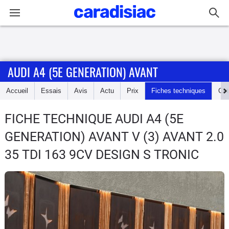
Connexion / Inscription
AUDI A4 (5E GENERATION) AVANT
Accueil
Accueil
Essais
Avis
Actu
Prix
Fiches techniques
Cot
Actu
FICHE TECHNIQUE AUDI A4 (5E
Essais
GENERATION) AVANT
V (3) AVANT 2.0
Guide
35 TDI 163 9CV DESIGN S TRONIC
d'achat
Electriques
Utilitaires