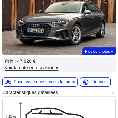
Flottes
Auto
Services
Forum
Plus de photos
»
Moto
Prix :
47 820 €
Marques
voir la cote en occasion
»
Poser votre question sur le forum
Financer
Caractéristiques détaillées
1,43 m