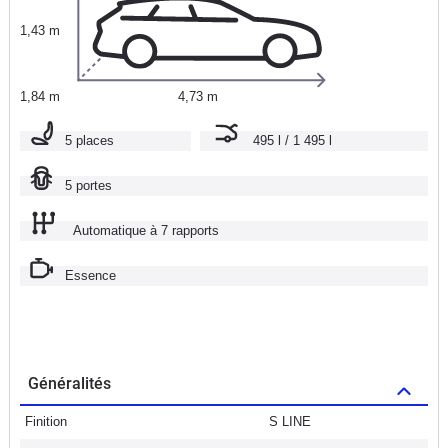
1,43 m
1,84 m
4,73 m
5 places
495 l / 1 495 l
5 portes
Automatique à 7 rapports
Essence
Généralités
Finition
S LINE