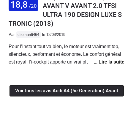
18,8
AVANT V AVANT 2.0 TFSI
/20
deutsche qualité
ULTRA 190 DESIGN LUXE S
TRONIC
(2018)
Par
clioman6464
le 13/08/2019
Pour l’instant tout va bien, le moteur est vraiment top,
silencieux, performant et économe. Le confort général
est royal, l’i-cockpit apporte un vrai plus! La voiture a
l’air fiable, je n’ai eu aucun soucis mécanique/
électronique jusqu’à présent.Enfin le coffre généreux
permet d’avoir une voiture bonne à tout faire!
Voir tous les avis Audi A4 (5e Generation) Avant