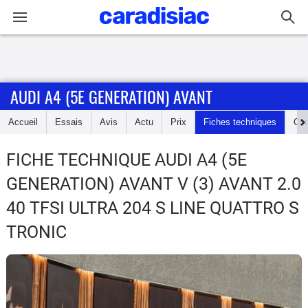
Connexion / Inscription
AUDI A4 (5E GENERATION) AVANT
Accueil
Accueil
Essais
Avis
Actu
Prix
Fiches techniques
Cot
Actu
FICHE TECHNIQUE AUDI A4 (5E
Essais
GENERATION) AVANT
V (3) AVANT 2.0
Guide
40 TFSI ULTRA 204 S LINE QUATTRO S
d'achat
TRONIC
Electriques
Utilitaires