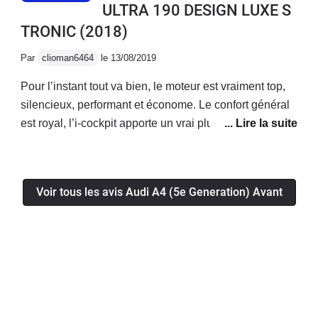
ULTRA 190 DESIGN LUXE S
TRONIC
(2018)
Par
clioman6464
le 13/08/2019
Pour l’instant tout va bien, le moteur est vraiment top,
silencieux, performant et économe. Le confort général
est royal, l’i-cockpit apporte un vrai plus! La voiture a
l’air fiable, je n’ai eu aucun soucis mécanique/
électronique jusqu’à présent.Enfin le coffre généreux
permet d’avoir une voiture bonne à tout faire!
Voir tous les avis Audi A4 (5e Generation) Avant