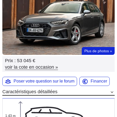
Flottes
Auto
Services
Forum
Plus de photos
»
Moto
Prix :
53 045 €
Marques
voir la cote en occasion
»
Poser votre question sur le forum
Financer
Caractéristiques détaillées
1,43 m