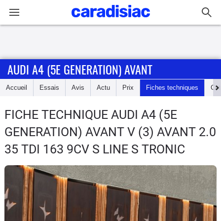
Connexion / Inscription
AUDI A4 (5E GENERATION) AVANT
Accueil
Accueil
Essais
Avis
Actu
Prix
Fiches techniques
Cot
Actu
FICHE TECHNIQUE AUDI A4 (5E
Essais
GENERATION) AVANT
V (3) AVANT 2.0
Guide
35 TDI 163 9CV S LINE S TRONIC
d'achat
Electriques
Utilitaires