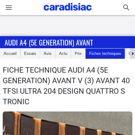
Connexion / Inscription
AUDI A4 (5E GENERATION) AVANT
Accueil
Accueil
Essais
Avis
Actu
Prix
Fiches techniques
Cot
Actu
FICHE TECHNIQUE AUDI A4 (5E
Essais
GENERATION) AVANT
V (3) AVANT 40
Guide
TFSI ULTRA 204 DESIGN QUATTRO S
d'achat
TRONIC
Electriques
Utilitaires