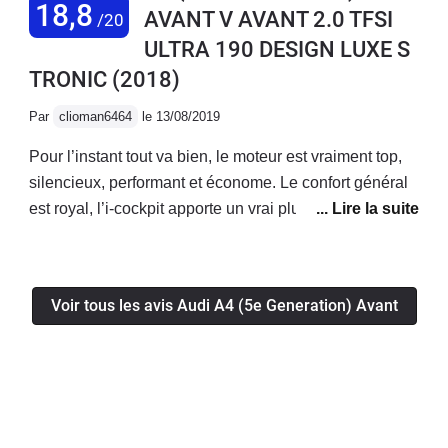
18,8
AVANT V AVANT 2.0 TFSI
/20
deutsche qualité
ULTRA 190 DESIGN LUXE S
TRONIC
(2018)
Par
clioman6464
le 13/08/2019
Pour l’instant tout va bien, le moteur est vraiment top,
silencieux, performant et économe. Le confort général
est royal, l’i-cockpit apporte un vrai plus! La voiture a
l’air fiable, je n’ai eu aucun soucis mécanique/
électronique jusqu’à présent.Enfin le coffre généreux
permet d’avoir une voiture bonne à tout faire!
Voir tous les avis Audi A4 (5e Generation) Avant