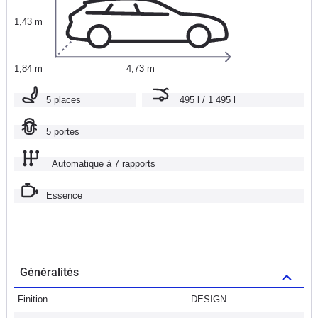
1,43 m
1,84 m
4,73 m
5 places
495 l / 1 495 l
5 portes
Automatique à 7 rapports
Essence
Généralités
Finition
DESIGN