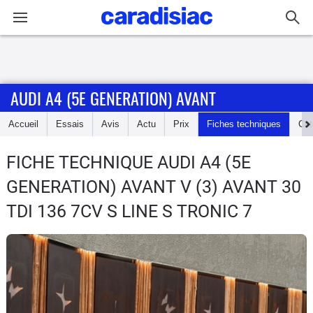
Connexion / Inscription
AUDI A4 (5E GENERATION) AVANT
Accueil
Accueil
Essais
Avis
Actu
Prix
Fiches techniques
Cot
Actu
FICHE TECHNIQUE AUDI A4 (5E
Essais
GENERATION) AVANT
V (3) AVANT 30
Guide
TDI 136 7CV S LINE S TRONIC 7
d'achat
Electriques
Utilitaires