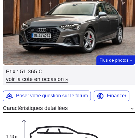
Flottes
Auto
Services
Forum
Plus de photos
»
Moto
Prix :
51 365 €
Marques
voir la cote en occasion
»
Poser votre question sur le forum
Financer
Caractéristiques détaillées
1,43 m