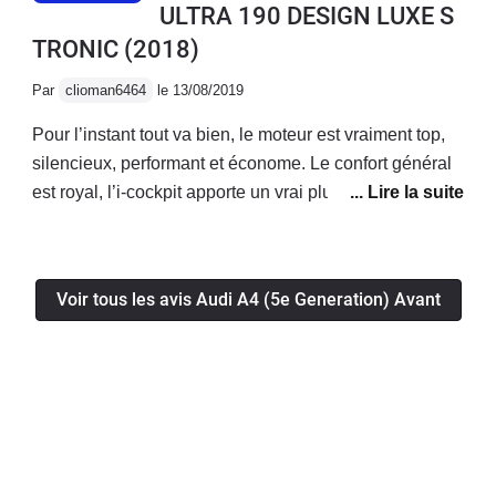
ULTRA 190 DESIGN LUXE S
TRONIC
(2018)
Par
clioman6464
le 13/08/2019
Pour l’instant tout va bien, le moteur est vraiment top,
silencieux, performant et économe. Le confort général
est royal, l’i-cockpit apporte un vrai plus! La voiture a
l’air fiable, je n’ai eu aucun soucis mécanique/
électronique jusqu’à présent.Enfin le coffre généreux
permet d’avoir une voiture bonne à tout faire!
Voir tous les avis Audi A4 (5e Generation) Avant